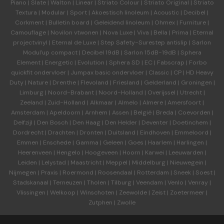
Piano
|
Slate
|
Walton
|
Linear
|
Striato Colour
|
Striato Original
|
Striato
Textura
|
Modular
|
Sport
|
Akoestisch linoleum
|
Acoustic
|
Decibel
|
Corkment
|
Bulletin board
|
Geleidend linoleum
|
Ohmex
|
Furniture
|
Camouflage
|
Novilon vtwonen
|
Nova Luxe
|
Viva
|
Bella
|
Prima
|
Eternal
projectvinyl
|
Eternal de Luxe
|
Step Safety-Surestep antislip
|
Sarlon
Modul'up compact
|
Decibel 19dB
|
Sarlon 15dB-19dB
|
Sphera
Element
|
Energetic
|
Evolution
|
Sphera SD | EC
|
Fabscrap
|
Forbo
quickfit ondervloer
|
Jumpax basic ondervloer
|
Classic
|
CP
|
HD Heavy
Duty
|
Nature
|
Drenthe
|
Flevoland
|
Friesland
|
Gelderland
|
Groningen
|
Limburg
|
Noord-Brabant
|
Noord-Holland
|
Overijssel
|
Utrecht
|
Zeeland
|
Zuid-Holland
|
Alkmaar
|
Almelo
|
Almere
|
Amersfoort
|
Amsterdam
|
Apeldoorn
|
Arnhem
|
Assen
|
België
|
Breda
|
Coevorden
|
Delfzijl
|
Den Bosch
|
Den Haag
|
Den Helder
|
Deventer
|
Doetinchem
|
Dordrecht
|
Drachten
|
Dronten
|
Duitsland
|
Eindhoven
|
Emmeloord
|
Emmen
|
Enschede
|
Gamma
|
Geleen
|
Goes
|
Haarlem
|
Harlingen
|
Heerenveen
|
Hengelo
|
Hoogeveen
|
Hoorn
|
Karwei
|
Leeuwarden
|
Leiden
|
Lelystad
|
Maastricht
|
Meppel
|
Middelburg
|
Nieuwegein
|
Nijmegen
|
Praxis
|
Roermond
|
Roosendaal
|
Rotterdam
|
Sneek
|
Soest
|
Stadskanaal
|
Terneuzen
|
Tholen
|
Tilburg
|
Veendam
|
Venlo
|
Venray
|
Vlissingen
|
Welkoop
|
Winschoten
|
Zeewolde
|
Zeist
|
Zoetermeer
|
Zutphen
|
Zwolle