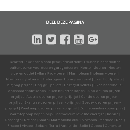
DEEL DEZE PAGINA
Related links:
Forbo.com productoverzicht
|
Deuren binnendeuren
buitendeuren voordeuren garagedeuren
|
Houten vloeren
|
Houten
vloeren outlet
|
Allura Pvc vloeren
|
Marmoleum linoleum vloeren
|
Novilon vinyl vloeren
|
Heterogeen Homogeen vinyl
|
Eiken houtpellets
|
big bag prijzen
|
Bbq grill pellets
|
Best grill pellets
|
Eiken haardhout-
openhaardhout kopen
|
Eiken briketten kopen
|
Albo deuren
prijzen-
prijslijst
|
Austria deuren
prijzen-prijslijst
|
Cando deuren
prijzen-
prijslijst
|
Skantrae deuren
prijzen-prijslijst
|
Svedex deuren
prijzen-
prijslijst
|
Weekamp deuren
prijzen-prijslijst
|
Zonnepanelen kopen prijs
|
Warmtepomp kopen prijs
|
Marmoleum love life energize
|
Inspire
|
Recharge
|
Reflect
|
Share
|
Marmoleum click
|
Vtwonen
|
Marbled
|
Real
|
Fresco
|
Vivace
|
Splash
|
Terra
|
Authentic
|
Solid
|
Cocoa
|
Concrete
|