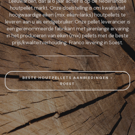
Leeuwarden, dat al 6 jaar actief is op de Nederlandse
houtpellet markt. Onze doelstelling is om kwalitatief
hoogwaardige eiken (mix: eiken-lariks) houtpellets te
leveren aan u als eindgebruiker. Onze pellet leverancier is
een gerenommeerde fabrikant met jarenlange ervaring
in het produceren van eiken (mix) pellets met de beste
prijs/kwaliteitverhouding. Franco levering in Soest.
BESTE HOUTPELLETS AANBIEDINGEN -
SOEST