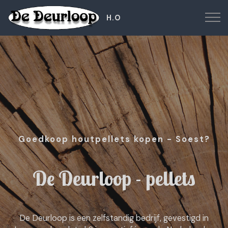
H.O
Goedkoop houtpellets kopen - Soest?
De Deurloop - pellets
De Deurloop is een zelfstandig bedrijf, gevestigd in