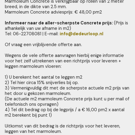
Marmoleum Concrete is verkrijgbaar op rollen van 2 meter
breed, in de dikte van 2.5 mm.
Marmoleum Concrete adviesprijs: € 48,00 pm2
Informeer naar de aller-scherpste Concrete prijs:
(Prijs is
afhankelijk van uw afname in m2)
Tel: 06-22708081 | E-mail:
info@dedeurloop.nl
Of vraag een vrijblijvende offerte aan.
Wegens de vele offerte aanvragen hierbij enige informatie
voor het zelf uitrekenen van een richtprijs voor leveren +
leggen marmoleum vloeren:
1) U berekent het aantal te leggen m2
2) Tel hier circa 15% snijverlies bij op.
3) Vermenigvuldig dit met de scherpste actuele m2 prijs van
het door u gekozen marmoleum.
(De actuele m2 marmoleum Concrete prijs kunt u per mail of
telefonisch ons opvragen)
4) Tel dit bedrag op bij de legprijs / a € 16,00 pm2 x aantal
m2 berekent bij punt 1)
Uitkomst van dit bedrag is de richtprijs voor het leveren,
leggen van het marmoleum.