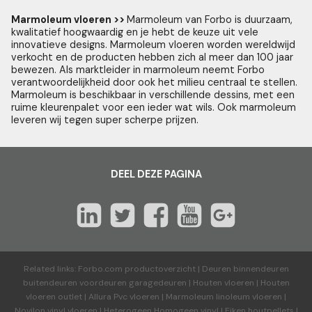
Marmoleum vloeren >>
Marmoleum van Forbo is duurzaam,
kwalitatief hoogwaardig en je hebt de keuze uit vele
innovatieve designs. Marmoleum vloeren worden wereldwijd
verkocht en de producten hebben zich al meer dan 100 jaar
bewezen. Als marktleider in marmoleum neemt Forbo
verantwoordelijkheid door ook het milieu centraal te stellen.
Marmoleum is beschikbaar in verschillende dessins, met een
ruime kleurenpalet voor een ieder wat wils. Ook marmoleum
leveren wij tegen super scherpe prijzen.
DEEL DEZE PAGINA
Related links:
Forbo.com productoverzicht
|
Deuren binnendeuren
buitendeuren voordeuren garagedeuren
|
Houten vloeren
|
Houten
vloeren outlet
|
Allura Pvc vloeren
|
Marmoleum linoleum vloeren
|
Novilon vinyl vloeren
|
Heterogeen Homogeen vinyl
|
Eiken houtpellets
|