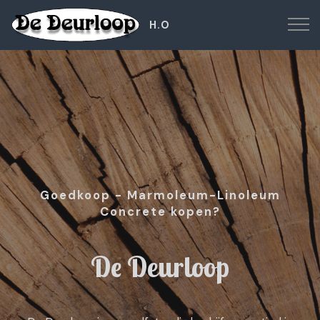
H.O
Goedkoop - Marmoleum-Linoleum
Concrete kopen?
De Deurloop