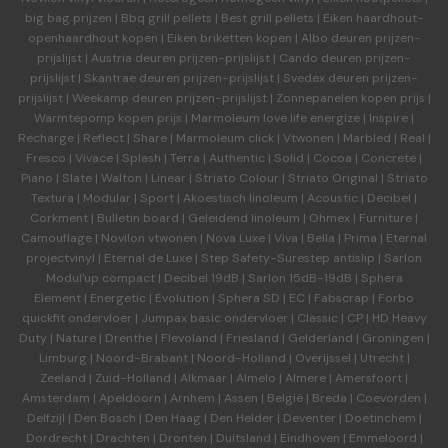
big bag prijzen
|
Bbq grill pellets
|
Best grill pellets
|
Eiken haardhout-
openhaardhout kopen
|
Eiken briketten kopen
|
Albo deuren
prijzen-
prijslijst
|
Austria deuren
prijzen-prijslijst
|
Cando deuren
prijzen-
prijslijst
|
Skantrae deuren
prijzen-prijslijst
|
Svedex deuren
prijzen-
prijslijst
|
Weekamp deuren
prijzen-prijslijst
|
Zonnepanelen kopen prijs
|
Warmtepomp kopen prijs
|
Marmoleum love life energize
|
Inspire
|
Recharge
|
Reflect
|
Share
|
Marmoleum click
|
Vtwonen
|
Marbled
|
Real
|
Fresco
|
Vivace
|
Splash
|
Terra
|
Authentic
|
Solid
|
Cocoa
|
Concrete
|
Piano
|
Slate
|
Walton
|
Linear
|
Striato Colour
|
Striato Original
|
Striato
Textura
|
Modular
|
Sport
|
Akoestisch linoleum
|
Acoustic
|
Decibel
|
Corkment
|
Bulletin board
|
Geleidend linoleum
|
Ohmex
|
Furniture
|
Camouflage
|
Novilon vtwonen
|
Nova Luxe
|
Viva
|
Bella
|
Prima
|
Eternal
projectvinyl
|
Eternal de Luxe
|
Step Safety-Surestep antislip
|
Sarlon
Modul'up compact
|
Decibel 19dB
|
Sarlon 15dB-19dB
|
Sphera
Element
|
Energetic
|
Evolution
|
Sphera SD | EC
|
Fabscrap
|
Forbo
quickfit ondervloer
|
Jumpax basic ondervloer
|
Classic
|
CP
|
HD Heavy
Duty
|
Nature
|
Drenthe
|
Flevoland
|
Friesland
|
Gelderland
|
Groningen
|
Limburg
|
Noord-Brabant
|
Noord-Holland
|
Overijssel
|
Utrecht
|
Zeeland
|
Zuid-Holland
|
Alkmaar
|
Almelo
|
Almere
|
Amersfoort
|
Amsterdam
|
Apeldoorn
|
Arnhem
|
Assen
|
België
|
Breda
|
Coevorden
|
Delfzijl
|
Den Bosch
|
Den Haag
|
Den Helder
|
Deventer
|
Doetinchem
|
Dordrecht
|
Drachten
|
Dronten
|
Duitsland
|
Eindhoven
|
Emmeloord
|