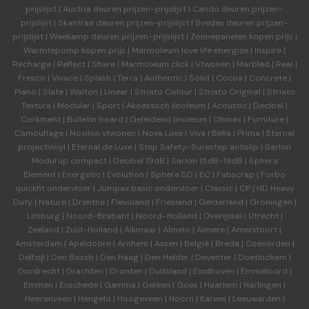
prijslijst
|
Austria deuren
prijzen-prijslijst
|
Cando deuren
prijzen-
prijslijst
|
Skantrae deuren
prijzen-prijslijst
|
Svedex deuren
prijzen-
prijslijst
|
Weekamp deuren
prijzen-prijslijst
|
Zonnepanelen kopen prijs
|
Warmtepomp kopen prijs
|
Marmoleum love life energize
|
Inspire
|
Recharge
|
Reflect
|
Share
|
Marmoleum click
|
Vtwonen
|
Marbled
|
Real
|
Fresco
|
Vivace
|
Splash
|
Terra
|
Authentic
|
Solid
|
Cocoa
|
Concrete
|
Piano
|
Slate
|
Walton
|
Linear
|
Striato Colour
|
Striato Original
|
Striato
Textura
|
Modular
|
Sport
|
Akoestisch linoleum
|
Acoustic
|
Decibel
|
Corkment
|
Bulletin board
|
Geleidend linoleum
|
Ohmex
|
Furniture
|
Camouflage
|
Novilon vtwonen
|
Nova Luxe
|
Viva
|
Bella
|
Prima
|
Eternal
projectvinyl
|
Eternal de Luxe
|
Step Safety-Surestep antislip
|
Sarlon
Modul'up compact
|
Decibel 19dB
|
Sarlon 15dB-19dB
|
Sphera
Element
|
Energetic
|
Evolution
|
Sphera SD | EC
|
Fabscrap
|
Forbo
quickfit ondervloer
|
Jumpax basic ondervloer
|
Classic
|
CP
|
HD Heavy
Duty
|
Nature
|
Drenthe
|
Flevoland
|
Friesland
|
Gelderland
|
Groningen
|
Limburg
|
Noord-Brabant
|
Noord-Holland
|
Overijssel
|
Utrecht
|
Zeeland
|
Zuid-Holland
|
Alkmaar
|
Almelo
|
Almere
|
Amersfoort
|
Amsterdam
|
Apeldoorn
|
Arnhem
|
Assen
|
België
|
Breda
|
Coevorden
|
Delfzijl
|
Den Bosch
|
Den Haag
|
Den Helder
|
Deventer
|
Doetinchem
|
Dordrecht
|
Drachten
|
Dronten
|
Duitsland
|
Eindhoven
|
Emmeloord
|
Emmen
|
Enschede
|
Gamma
|
Geleen
|
Goes
|
Haarlem
|
Harlingen
|
Heerenveen
|
Hengelo
|
Hoogeveen
|
Hoorn
|
Karwei
|
Leeuwarden
|