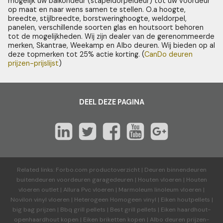
mogelijk uw balkondeur (stapeldorpeldeur) tot uw voordeur
op maat en naar wens samen te stellen. O.a hoogte,
breedte, stijlbreedte, borstweringhoogte, weldorpel,
panelen, verschillende soorten glas en houtsoort behoren
tot de mogelijkheden. Wij zijn dealer van de gerenommeerde
merken, Skantrae, Weekamp en Albo deuren. Wij bieden op al
deze topmerken tot 25% actie korting. (
CanDo deuren
prijzen-prijslijst
)
DEEL DEZE PAGINA
Related links:
Forbo.com productoverzicht
|
Deuren binnendeuren
buitendeuren voordeuren garagedeuren
|
Houten vloeren
|
Houten
vloeren outlet
|
Allura Pvc vloeren
|
Marmoleum linoleum vloeren
|
Novilon vinyl vloeren
|
Heterogeen Homogeen vinyl
|
Eiken houtpellets
|
big bag prijzen
|
Bbq grill pellets
|
Best grill pellets
|
Eiken haardhout-
openhaardhout kopen
|
Eiken briketten kopen
|
Albo deuren
prijzen-