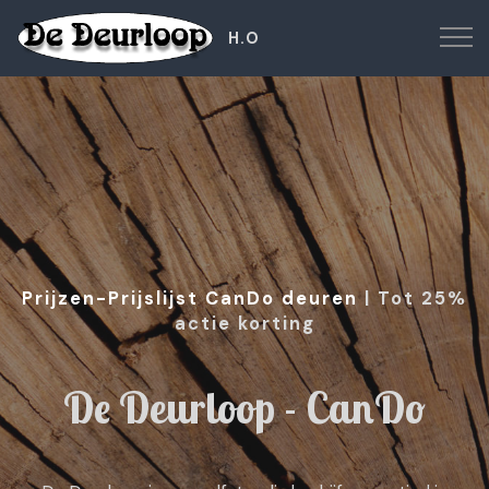
H.O
Prijzen-Prijslijst CanDo deuren
| Tot 25%
actie korting
De Deurloop - CanDo