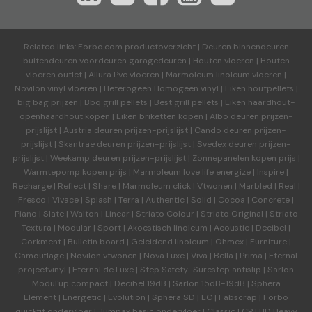
Related links:
Forbo.com productoverzicht
|
Deuren binnendeuren
buitendeuren voordeuren garagedeuren
|
Houten vloeren
|
Houten
vloeren outlet
|
Allura Pvc vloeren
|
Marmoleum linoleum vloeren
|
Novilon vinyl vloeren
|
Heterogeen Homogeen vinyl
|
Eiken houtpellets
|
big bag prijzen
|
Bbq grill pellets
|
Best grill pellets
|
Eiken haardhout-
openhaardhout kopen
|
Eiken briketten kopen
|
Albo deuren
prijzen-
prijslijst
|
Austria deuren
prijzen-prijslijst
|
Cando deuren
prijzen-
prijslijst
|
Skantrae deuren
prijzen-prijslijst
|
Svedex deuren
prijzen-
prijslijst
|
Weekamp deuren
prijzen-prijslijst
|
Zonnepanelen kopen prijs
|
Warmtepomp kopen prijs
|
Marmoleum love life energize
|
Inspire
|
Recharge
|
Reflect
|
Share
|
Marmoleum click
|
Vtwonen
|
Marbled
|
Real
|
Fresco
|
Vivace
|
Splash
|
Terra
|
Authentic
|
Solid
|
Cocoa
|
Concrete
|
Piano
|
Slate
|
Walton
|
Linear
|
Striato Colour
|
Striato Original
|
Striato
Textura
|
Modular
|
Sport
|
Akoestisch linoleum
|
Acoustic
|
Decibel
|
Corkment
|
Bulletin board
|
Geleidend linoleum
|
Ohmex
|
Furniture
|
Camouflage
|
Novilon vtwonen
|
Nova Luxe
|
Viva
|
Bella
|
Prima
|
Eternal
projectvinyl
|
Eternal de Luxe
|
Step Safety-Surestep antislip
|
Sarlon
Modul'up compact
|
Decibel 19dB
|
Sarlon 15dB-19dB
|
Sphera
Element
|
Energetic
|
Evolution
|
Sphera SD | EC
|
Fabscrap
|
Forbo
quickfit ondervloer
|
Jumpax basic ondervloer
|
Classic
|
CP
|
HD Heavy