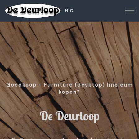
H.O
Goedkoop - Furniture (desktop) linoleum
kopen?
De Deurloop