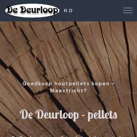
H.O
Goedkoop houtpellets kopen -
Maastricht?
De Deurloop - pellets