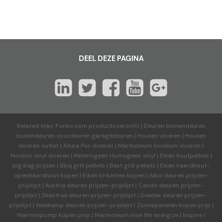
DEEL DEZE PAGINA
Related links:
Forbo.com productoverzicht
|
Deuren binnendeuren
buitendeuren voordeuren garagedeuren
|
Houten vloeren
|
Houten
vloeren outlet
|
Allura Pvc vloeren
|
Marmoleum linoleum vloeren
|
Novilon vinyl vloeren
|
Heterogeen Homogeen vinyl
|
Eiken houtpellets
|
big bag prijzen
|
Bbq grill pellets
|
Best grill pellets
|
Eiken haardhout-
openhaardhout kopen
|
Eiken briketten kopen
|
Albo deuren
prijzen-
prijslijst
|
Austria deuren
prijzen-prijslijst
|
Cando deuren
prijzen-
prijslijst
|
Skantrae deuren
prijzen-prijslijst
|
Svedex deuren
prijzen-
prijslijst
|
Weekamp deuren
prijzen-prijslijst
|
Zonnepanelen kopen prijs
|
Warmtepomp kopen prijs
|
Marmoleum love life energize
|
Inspire
|