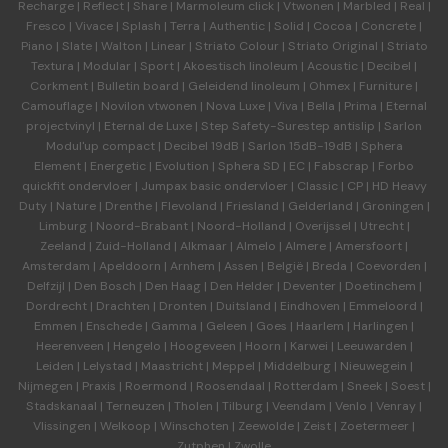
Recharge
|
Reflect
|
Share
|
Marmoleum click
|
Vtwonen
|
Marbled
|
Real
|
Fresco
|
Vivace
|
Splash
|
Terra
|
Authentic
|
Solid
|
Cocoa
|
Concrete
|
Piano
|
Slate
|
Walton
|
Linear
|
Striato Colour
|
Striato Original
|
Striato
Textura
|
Modular
|
Sport
|
Akoestisch linoleum
|
Acoustic
|
Decibel
|
Corkment
|
Bulletin board
|
Geleidend linoleum
|
Ohmex
|
Furniture
|
Camouflage
|
Novilon vtwonen
|
Nova Luxe
|
Viva
|
Bella
|
Prima
|
Eternal
projectvinyl
|
Eternal de Luxe
|
Step Safety-Surestep antislip
|
Sarlon
Modul'up compact
|
Decibel 19dB
|
Sarlon 15dB-19dB
|
Sphera
Element
|
Energetic
|
Evolution
|
Sphera SD | EC
|
Fabscrap
|
Forbo
quickfit ondervloer
|
Jumpax basic ondervloer
|
Classic
|
CP
|
HD Heavy
Duty
|
Nature
|
Drenthe
|
Flevoland
|
Friesland
|
Gelderland
|
Groningen
|
Limburg
|
Noord-Brabant
|
Noord-Holland
|
Overijssel
|
Utrecht
|
Zeeland
|
Zuid-Holland
|
Alkmaar
|
Almelo
|
Almere
|
Amersfoort
|
Amsterdam
|
Apeldoorn
|
Arnhem
|
Assen
|
België
|
Breda
|
Coevorden
|
Delfzijl
|
Den Bosch
|
Den Haag
|
Den Helder
|
Deventer
|
Doetinchem
|
Dordrecht
|
Drachten
|
Dronten
|
Duitsland
|
Eindhoven
|
Emmeloord
|
Emmen
|
Enschede
|
Gamma
|
Geleen
|
Goes
|
Haarlem
|
Harlingen
|
Heerenveen
|
Hengelo
|
Hoogeveen
|
Hoorn
|
Karwei
|
Leeuwarden
|
Leiden
|
Lelystad
|
Maastricht
|
Meppel
|
Middelburg
|
Nieuwegein
|
Nijmegen
|
Praxis
|
Roermond
|
Roosendaal
|
Rotterdam
|
Sneek
|
Soest
|
Stadskanaal
|
Terneuzen
|
Tholen
|
Tilburg
|
Veendam
|
Venlo
|
Venray
|
Vlissingen
|
Welkoop
|
Winschoten
|
Zeewolde
|
Zeist
|
Zoetermeer
|
Zutphen
|
Zwolle