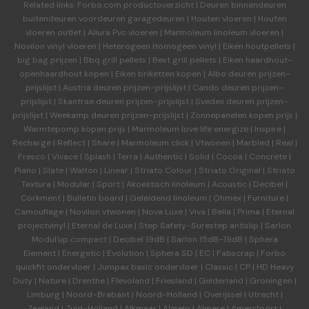
Related links:
Forbo.com productoverzicht
|
Deuren binnendeuren
buitendeuren voordeuren garagedeuren
|
Houten vloeren
|
Houten
vloeren outlet
|
Allura Pvc vloeren
|
Marmoleum linoleum vloeren
|
Novilon vinyl vloeren
|
Heterogeen Homogeen vinyl
|
Eiken houtpellets
|
big bag prijzen
|
Bbq grill pellets
|
Best grill pellets
|
Eiken haardhout-
openhaardhout kopen
|
Eiken briketten kopen
|
Albo deuren
prijzen-
prijslijst
|
Austria deuren
prijzen-prijslijst
|
Cando deuren
prijzen-
prijslijst
|
Skantrae deuren
prijzen-prijslijst
|
Svedex deuren
prijzen-
prijslijst
|
Weekamp deuren
prijzen-prijslijst
|
Zonnepanelen kopen prijs
|
Warmtepomp kopen prijs
|
Marmoleum love life energize
|
Inspire
|
Recharge
|
Reflect
|
Share
|
Marmoleum click
|
Vtwonen
|
Marbled
|
Real
|
Fresco
|
Vivace
|
Splash
|
Terra
|
Authentic
|
Solid
|
Cocoa
|
Concrete
|
Piano
|
Slate
|
Walton
|
Linear
|
Striato Colour
|
Striato Original
|
Striato
Textura
|
Modular
|
Sport
|
Akoestisch linoleum
|
Acoustic
|
Decibel
|
Corkment
|
Bulletin board
|
Geleidend linoleum
|
Ohmex
|
Furniture
|
Camouflage
|
Novilon vtwonen
|
Nova Luxe
|
Viva
|
Bella
|
Prima
|
Eternal
projectvinyl
|
Eternal de Luxe
|
Step Safety-Surestep antislip
|
Sarlon
Modul'up compact
|
Decibel 19dB
|
Sarlon 15dB-19dB
|
Sphera
Element
|
Energetic
|
Evolution
|
Sphera SD | EC
|
Fabscrap
|
Forbo
quickfit ondervloer
|
Jumpax basic ondervloer
|
Classic
|
CP
|
HD Heavy
Duty
|
Nature
|
Drenthe
|
Flevoland
|
Friesland
|
Gelderland
|
Groningen
|
Limburg
|
Noord-Brabant
|
Noord-Holland
|
Overijssel
|
Utrecht
|
Zeeland
|
Zuid-Holland
|
Alkmaar
|
Almelo
|
Almere
|
Amersfoort
|