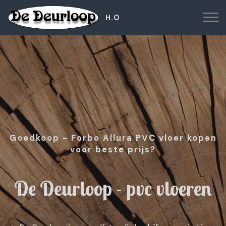
H.O
Goedkoop - Forbo Allura PVC vloer kopen
voor beste prijs?
De Deurloop - pvc vloeren