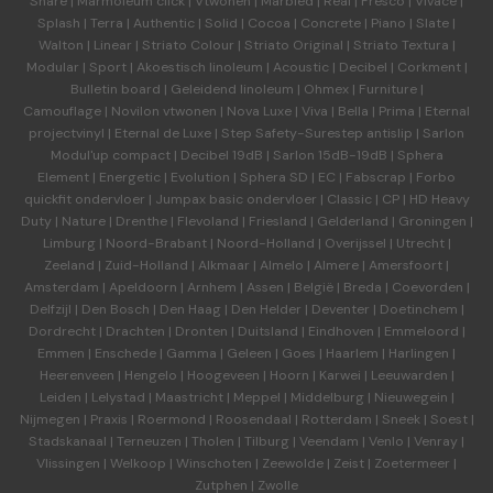
Share
|
Marmoleum click
|
Vtwonen
|
Marbled
|
Real
|
Fresco
|
Vivace
|
Splash
|
Terra
|
Authentic
|
Solid
|
Cocoa
|
Concrete
|
Piano
|
Slate
|
Walton
|
Linear
|
Striato Colour
|
Striato Original
|
Striato Textura
|
Modular
|
Sport
|
Akoestisch linoleum
|
Acoustic
|
Decibel
|
Corkment
|
Bulletin board
|
Geleidend linoleum
|
Ohmex
|
Furniture
|
Camouflage
|
Novilon vtwonen
|
Nova Luxe
|
Viva
|
Bella
|
Prima
|
Eternal
projectvinyl
|
Eternal de Luxe
|
Step Safety-Surestep antislip
|
Sarlon
Modul'up compact
|
Decibel 19dB
|
Sarlon 15dB-19dB
|
Sphera
Element
|
Energetic
|
Evolution
|
Sphera SD | EC
|
Fabscrap
|
Forbo
quickfit ondervloer
|
Jumpax basic ondervloer
|
Classic
|
CP
|
HD Heavy
Duty
|
Nature
|
Drenthe
|
Flevoland
|
Friesland
|
Gelderland
|
Groningen
|
Limburg
|
Noord-Brabant
|
Noord-Holland
|
Overijssel
|
Utrecht
|
Zeeland
|
Zuid-Holland
|
Alkmaar
|
Almelo
|
Almere
|
Amersfoort
|
Amsterdam
|
Apeldoorn
|
Arnhem
|
Assen
|
België
|
Breda
|
Coevorden
|
Delfzijl
|
Den Bosch
|
Den Haag
|
Den Helder
|
Deventer
|
Doetinchem
|
Dordrecht
|
Drachten
|
Dronten
|
Duitsland
|
Eindhoven
|
Emmeloord
|
Emmen
|
Enschede
|
Gamma
|
Geleen
|
Goes
|
Haarlem
|
Harlingen
|
Heerenveen
|
Hengelo
|
Hoogeveen
|
Hoorn
|
Karwei
|
Leeuwarden
|
Leiden
|
Lelystad
|
Maastricht
|
Meppel
|
Middelburg
|
Nieuwegein
|
Nijmegen
|
Praxis
|
Roermond
|
Roosendaal
|
Rotterdam
|
Sneek
|
Soest
|
Stadskanaal
|
Terneuzen
|
Tholen
|
Tilburg
|
Veendam
|
Venlo
|
Venray
|
Vlissingen
|
Welkoop
|
Winschoten
|
Zeewolde
|
Zeist
|
Zoetermeer
|
Zutphen
|
Zwolle