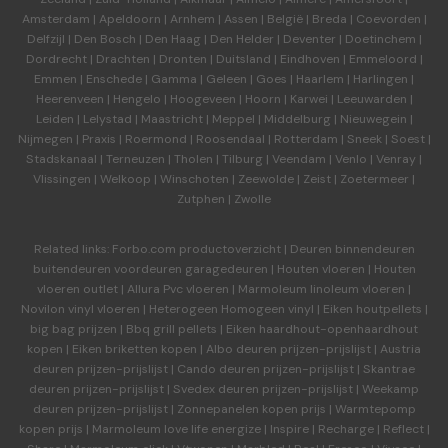
Amsterdam
|
Apeldoorn
|
Arnhem
|
Assen
|
België
|
Breda
|
Coevorden
|
Delfzijl
|
Den Bosch
|
Den Haag
|
Den Helder
|
Deventer
|
Doetinchem
|
Dordrecht
|
Drachten
|
Dronten
|
Duitsland
|
Eindhoven
|
Emmeloord
|
Emmen
|
Enschede
|
Gamma
|
Geleen
|
Goes
|
Haarlem
|
Harlingen
|
Heerenveen
|
Hengelo
|
Hoogeveen
|
Hoorn
|
Karwei
|
Leeuwarden
|
Leiden
|
Lelystad
|
Maastricht
|
Meppel
|
Middelburg
|
Nieuwegein
|
Nijmegen
|
Praxis
|
Roermond
|
Roosendaal
|
Rotterdam
|
Sneek
|
Soest
|
Stadskanaal
|
Terneuzen
|
Tholen
|
Tilburg
|
Veendam
|
Venlo
|
Venray
|
Vlissingen
|
Welkoop
|
Winschoten
|
Zeewolde
|
Zeist
|
Zoetermeer
|
Zutphen
|
Zwolle
Related links:
Forbo.com productoverzicht
|
Deuren binnendeuren
buitendeuren voordeuren garagedeuren
|
Houten vloeren
|
Houten
vloeren outlet
|
Allura Pvc vloeren
|
Marmoleum linoleum vloeren
|
Novilon vinyl vloeren
|
Heterogeen Homogeen vinyl
|
Eiken houtpellets
|
big bag prijzen
|
Bbq grill pellets
|
Eiken haardhout-openhaardhout
kopen
|
Eiken briketten kopen
|
Albo deuren
prijzen-prijslijst
|
Austria
deuren
prijzen-prijslijst
|
Cando deuren
prijzen-prijslijst
|
Skantrae
deuren
prijzen-prijslijst
|
Svedex deuren
prijzen-prijslijst
|
Weekamp
deuren
prijzen-prijslijst
|
Zonnepanelen kopen prijs
|
Warmtepomp
kopen prijs
|
Marmoleum love life energize
|
Inspire
|
Recharge
|
Reflect
|