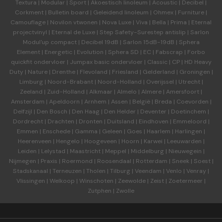
Textura
|
Modular
|
Sport
|
Akoestisch linoleum
|
Acoustic
|
Decibel
|
Corkment
|
Bulletin board
|
Geleidend linoleum
|
Ohmex
|
Furniture
|
Camouflage
|
Novilon vtwonen
|
Nova Luxe
|
Viva
|
Bella
|
Prima
|
Eternal
projectvinyl
|
Eternal de Luxe
|
Step Safety-Surestep antislip
|
Sarlon
Modul'up compact
|
Decibel 19dB
|
Sarlon 15dB-19dB
|
Sphera
Element
|
Energetic
|
Evolution
|
Sphera SD | EC
|
Fabscrap
|
Forbo
quickfit ondervloer
|
Jumpax basic ondervloer
|
Classic
|
CP
|
HD Heavy
Duty
|
Nature
|
Drenthe
|
Flevoland
|
Friesland
|
Gelderland
|
Groningen
|
Limburg
|
Noord-Brabant
|
Noord-Holland
|
Overijssel
|
Utrecht
|
Zeeland
|
Zuid-Holland
|
Alkmaar
|
Almelo
|
Almere
|
Amersfoort
|
Amsterdam
|
Apeldoorn
|
Arnhem
|
Assen
|
België
|
Breda
|
Coevorden
|
Delfzijl
|
Den Bosch
|
Den Haag
|
Den Helder
|
Deventer
|
Doetinchem
|
Dordrecht
|
Drachten
|
Dronten
|
Duitsland
|
Eindhoven
|
Emmeloord
|
Emmen
|
Enschede
|
Gamma
|
Geleen
|
Goes
|
Haarlem
|
Harlingen
|
Heerenveen
|
Hengelo
|
Hoogeveen
|
Hoorn
|
Karwei
|
Leeuwarden
|
Leiden
|
Lelystad
|
Maastricht
|
Meppel
|
Middelburg
|
Nieuwegein
|
Nijmegen
|
Praxis
|
Roermond
|
Roosendaal
|
Rotterdam
|
Sneek
|
Soest
|
Stadskanaal
|
Terneuzen
|
Tholen
|
Tilburg
|
Veendam
|
Venlo
|
Venray
|
Vlissingen
|
Welkoop
|
Winschoten
|
Zeewolde
|
Zeist
|
Zoetermeer
|
Zutphen
|
Zwolle