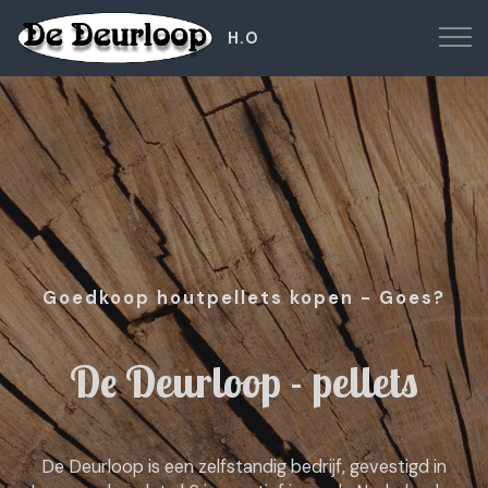
H.O
Goedkoop houtpellets kopen - Goes?
De Deurloop - pellets
De Deurloop is een zelfstandig bedrijf, gevestigd in