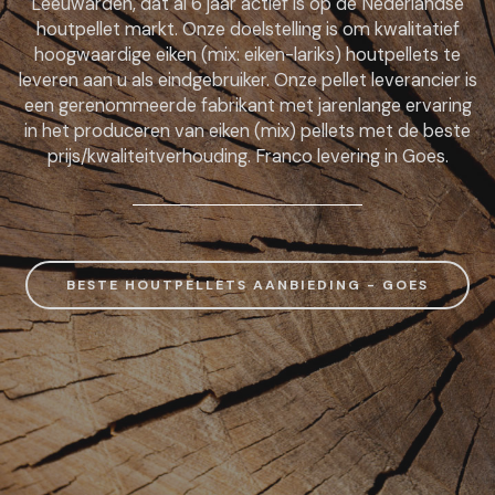
Leeuwarden, dat al 6 jaar actief is op de Nederlandse
houtpellet markt. Onze doelstelling is om kwalitatief
hoogwaardige eiken (mix: eiken-lariks) houtpellets te
leveren aan u als eindgebruiker. Onze pellet leverancier is
een gerenommeerde fabrikant met jarenlange ervaring
in het produceren van eiken (mix) pellets met de beste
prijs/kwaliteitverhouding. Franco levering in Goes.
BESTE HOUTPELLETS AANBIEDING - GOES