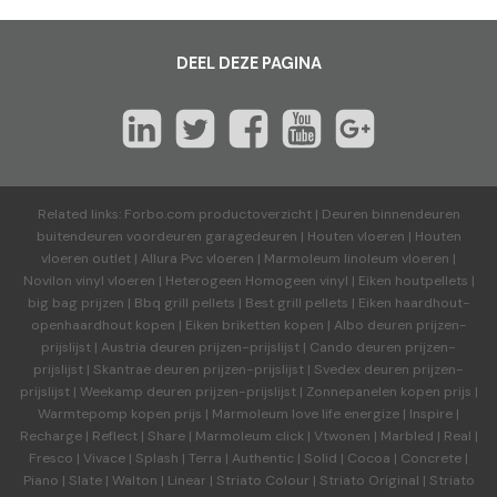
DEEL DEZE PAGINA
Related links:
Forbo.com productoverzicht
|
Deuren binnendeuren
buitendeuren voordeuren garagedeuren
|
Houten vloeren
|
Houten
vloeren outlet
|
Allura Pvc vloeren
|
Marmoleum linoleum vloeren
|
Novilon vinyl vloeren
|
Heterogeen Homogeen vinyl
|
Eiken houtpellets
|
big bag prijzen
|
Bbq grill pellets
|
Best grill pellets
|
Eiken haardhout-
openhaardhout kopen
|
Eiken briketten kopen
|
Albo deuren
prijzen-
prijslijst
|
Austria deuren
prijzen-prijslijst
|
Cando deuren
prijzen-
prijslijst
|
Skantrae deuren
prijzen-prijslijst
|
Svedex deuren
prijzen-
prijslijst
|
Weekamp deuren
prijzen-prijslijst
|
Zonnepanelen kopen prijs
|
Warmtepomp kopen prijs
|
Marmoleum love life energize
|
Inspire
|
Recharge
|
Reflect
|
Share
|
Marmoleum click
|
Vtwonen
|
Marbled
|
Real
|
Fresco
|
Vivace
|
Splash
|
Terra
|
Authentic
|
Solid
|
Cocoa
|
Concrete
|
Piano
|
Slate
|
Walton
|
Linear
|
Striato Colour
|
Striato Original
|
Striato