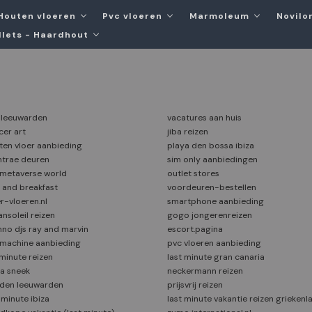
Houten vloeren
Pvc vloeren
Marmoleum
Novilon
llets - Haardhout
i leeuwarden
vacatures aan huis
cer art
jiba reizen
ten vloer aanbieding
playa den bossa ibiza
ntrae deuren
sim only aanbiedingen
 metaverse world
outlet stores
 and breakfast
voordeuren-bestellen
r-vloeren.nl
smartphone aanbieding
nsoleil reizen
gogo jongerenreizen
hno djs ray and marvin
escort.pagina
machine aanbieding
pvc vloeren aanbieding
tminute reizen
last minute gran canaria
za sneek
neckermann reizen
den leeuwarden
prijsvrij reizen
 minute ibiza
last minute vakantie reizen griekenl