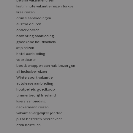
belvilla vakantiehuizen
last minute vakantie reizen turkije
kras reizen
cruise aanbiedingen
austria deuren
ondervloeren
boxspring aanbieding
goedkope houtkachels
stip reizen
hotel aanbieding
voordeuren
boodschappen aan huis bezorgen
all inclusive reizen
Wintersport vakantie
autolease aanbieding
houtpellets goedkoop
timmerbedrijf friesland
luiers aanbieding
neckermann reizen
vakantie vergelijker jondoo
pizza bestellen heerenveen
eten bestellen