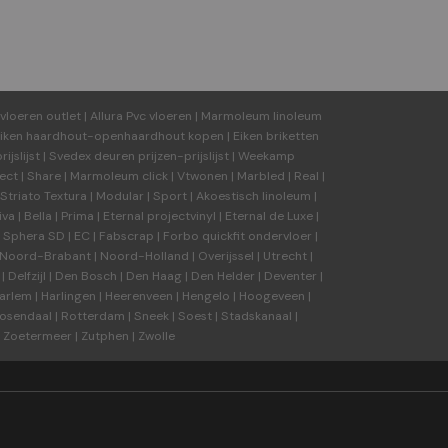
vloeren outlet
|
Allura Pvc vloeren
|
Marmoleum linoleum
iken haardhout-openhaardhout kopen
|
Eiken briketten
ijslijst
|
Svedex deuren
prijzen-prijslijst
|
Weekamp
lect
|
Share
|
Marmoleum click
|
Vtwonen
|
Marbled
|
Real
|
Striato Textura
|
Modular
|
Sport
|
Akoestisch linoleum
|
iva
|
Bella
|
Prima
|
Eternal projectvinyl
|
Eternal de Luxe
|
|
Sphera SD | EC
|
Fabscrap
|
Forbo quickfit ondervloer
|
Noord-Brabant
|
Noord-Holland
|
Overijssel
|
Utrecht
|
|
Delfzijl
|
Den Bosch
|
Den Haag
|
Den Helder
|
Deventer
|
arlem
|
Harlingen
|
Heerenveen
|
Hengelo
|
Hoogeveen
|
osendaal
|
Rotterdam
|
Sneek
|
Soest
|
Stadskanaal
|
|
Zoetermeer
|
Zutphen
|
Zwolle