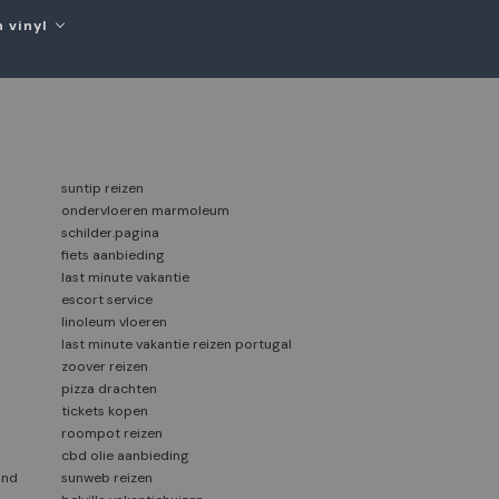
 vinyl
suntip reizen
ondervloeren marmoleum
schilder.pagina
fiets aanbieding
last minute vakantie
escort service
linoleum vloeren
last minute vakantie reizen portugal
zoover reizen
pizza drachten
tickets kopen
roompot reizen
cbd olie aanbieding
and
sunweb reizen