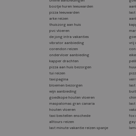
online aanbiedingen
goe
bootje huren leeuwarden
aan
pizza leeuwarden
last
arke reizen
aan
thuiszorg aan huis
kap
pvc vloeren
mar
de jong intra vakanties
goe
vibrator aanbieding
vrij
corendon reizen
con
ondervloer aanbieding
eik
kapper drachten
peli
pizza aan huis bezorgen
huu
tui reizen
pizz
taxi.pagina
verr
bloemen bezorgen
last
wijn aanbieding
bui
goedkope houten vloeren
chi
maspalomas gran canaria
las
houten vloeren
vak
taxi bestellen enschede
fox 
alltours reizen
gay
last minute vakantie reizen spanje
lam