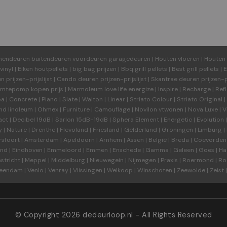
nendeuren buitendeuren voordeuren garagedeuren
|
Houten vloeren
|
Houten 
inyl
|
Eiken houtpellets
|
big bag prijzen
|
Bbq grill pellets
|
Best grill pellets
|
E
en
prijzen-prijslijst
|
Cando deuren
prijzen-prijslijst
|
Skantrae deuren
prijzen-pr
mtepomp kopen prijs
|
Marmoleum love life energize
|
Inspire
|
Recharge
|
Ref
oa
|
Concrete
|
Piano
|
Slate
|
Walton
|
Linear
|
Striato Colour
|
Striato Original
|
nd linoleum
|
Ohmex
|
Furniture
|
Camouflage
|
Novilon vtwonen
|
Nova Luxe
|
V
act
|
Decibel 19dB
|
Sarlon 15dB-19dB
|
Sphera Element
|
Energetic
|
Evolution
y
|
Nature
|
Drenthe
|
Flevoland
|
Friesland
|
Gelderland
|
Groningen
|
Limburg
|
sfoort
|
Amsterdam
|
Apeldoorn
|
Arnhem
|
Assen
|
België
|
Breda
|
Coevorden
and
|
Eindhoven
|
Emmeloord
|
Emmen
|
Enschede
|
Gamma
|
Geleen
|
Goes
|
Ha
stricht
|
Meppel
|
Middelburg
|
Nieuwegein
|
Nijmegen
|
Praxis
|
Roermond
|
Ro
eendam
|
Venlo
|
Venray
|
Vlissingen
|
Welkoop
|
Winschoten
|
Zeewolde
|
Zeist
©
Copyright 2026
dedeurloop.nl
- All Rights Reserved