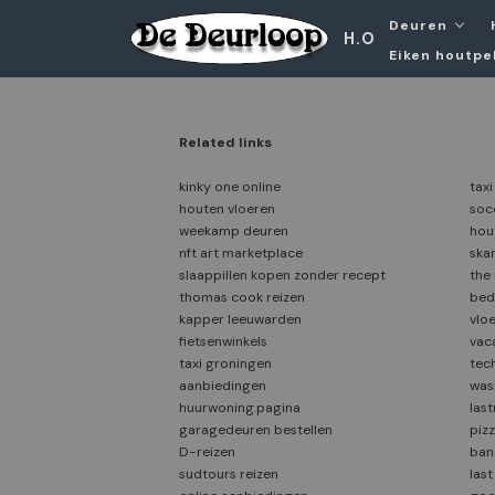
Deuren
H.O
Eiken houtpe
Related links
kinky one online
tax
houten vloeren
soc
weekamp deuren
hou
nft art marketplace
ska
slaappillen kopen zonder recept
the
thomas cook reizen
bed
kapper leeuwarden
vloe
fietsenwinkels
vaca
taxi groningen
tec
aanbiedingen
was
huurwoning.pagina
las
garagedeuren bestellen
piz
D-reizen
ban
sudtours reizen
last