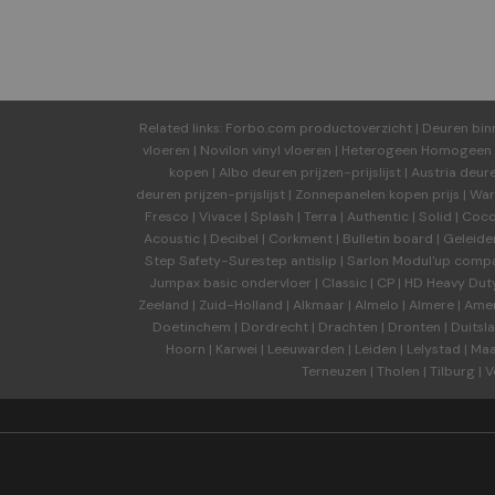
Related links:
Forbo.com productoverzicht
|
Deuren bin
vloeren
|
Novilon vinyl vloeren
|
Heterogeen Homogeen v
kopen
|
Albo deuren
prijzen-prijslijst
|
Austria deur
deuren
prijzen-prijslijst
|
Zonnepanelen kopen prijs
|
War
Fresco
|
Vivace
|
Splash
|
Terra
|
Authentic
|
Solid
|
Coc
Acoustic
|
Decibel
|
Corkment
|
Bulletin board
|
Geleide
Step Safety-Surestep antislip
|
Sarlon Modul'up comp
Jumpax basic ondervloer
|
Classic
|
CP
|
HD Heavy Dut
Zeeland
|
Zuid-Holland
|
Alkmaar
|
Almelo
|
Almere
|
Amer
Doetinchem
|
Dordrecht
|
Drachten
|
Dronten
|
Duitsl
Hoorn
|
Karwei
|
Leeuwarden
|
Leiden
|
Lelystad
|
Maa
Terneuzen
|
Tholen
|
Tilburg
|
V