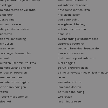
dkope vakantie (last minute)
zumo international.nl
biedingen
vakantiexperts reizen
 minute reizen en vakantie
novasol vakantiehuizen
biedingen
nickelson jassen
per.pagina
verf aanbieding
moleum vloeren
energie aanbieding
dkope uitvaartkisten
schilder leeuwarden
 uit reizen
aanhuis.nu
dooms aanbieding
overnachting elfstedentocht
en vloeren
spareribs bestellen
kaan reizen
bed and breakfast leeuwarden
rwoningen leeuwarden
jumpax ondervloer
a zwolle
lastminute op vakantie.com
e reizen (last minute) kras
pizza.pagina
 minute vakantie reizen
gofun jongerenreizen
tendeuren bestellen
all inclusive vakanties en last minute
nees leeuwarden
reizen
t minute reizen.pagina
san antonio ibiza
antie aanbiedingen
laminaat vloeren
reizen
parfum aanbieding
 resort maspalomas
wtc reizen
elparket
last minute reizen