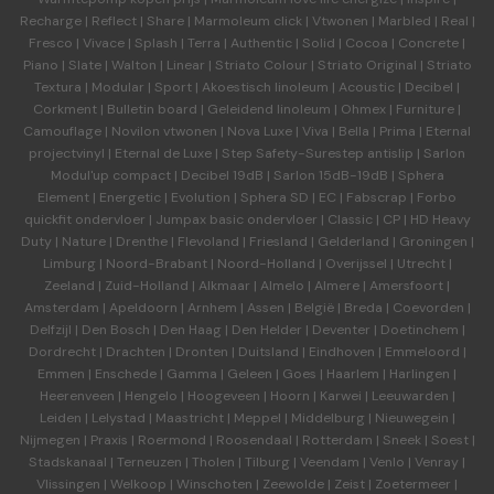
Recharge
|
Reflect
|
Share
|
Marmoleum click
|
Vtwonen
|
Marbled
|
Real
|
Fresco
|
Vivace
|
Splash
|
Terra
|
Authentic
|
Solid
|
Cocoa
|
Concrete
|
Piano
|
Slate
|
Walton
|
Linear
|
Striato Colour
|
Striato Original
|
Striato
Textura
|
Modular
|
Sport
|
Akoestisch linoleum
|
Acoustic
|
Decibel
|
Corkment
|
Bulletin board
|
Geleidend linoleum
|
Ohmex
|
Furniture
|
Camouflage
|
Novilon vtwonen
|
Nova Luxe
|
Viva
|
Bella
|
Prima
|
Eternal
projectvinyl
|
Eternal de Luxe
|
Step Safety-Surestep antislip
|
Sarlon
Modul'up compact
|
Decibel 19dB
|
Sarlon 15dB-19dB
|
Sphera
Element
|
Energetic
|
Evolution
|
Sphera SD | EC
|
Fabscrap
|
Forbo
quickfit ondervloer
|
Jumpax basic ondervloer
|
Classic
|
CP
|
HD Heavy
Duty
|
Nature
|
Drenthe
|
Flevoland
|
Friesland
|
Gelderland
|
Groningen
|
Limburg
|
Noord-Brabant
|
Noord-Holland
|
Overijssel
|
Utrecht
|
Zeeland
|
Zuid-Holland
|
Alkmaar
|
Almelo
|
Almere
|
Amersfoort
|
Amsterdam
|
Apeldoorn
|
Arnhem
|
Assen
|
België
|
Breda
|
Coevorden
|
Delfzijl
|
Den Bosch
|
Den Haag
|
Den Helder
|
Deventer
|
Doetinchem
|
Dordrecht
|
Drachten
|
Dronten
|
Duitsland
|
Eindhoven
|
Emmeloord
|
Emmen
|
Enschede
|
Gamma
|
Geleen
|
Goes
|
Haarlem
|
Harlingen
|
Heerenveen
|
Hengelo
|
Hoogeveen
|
Hoorn
|
Karwei
|
Leeuwarden
|
Leiden
|
Lelystad
|
Maastricht
|
Meppel
|
Middelburg
|
Nieuwegein
|
Nijmegen
|
Praxis
|
Roermond
|
Roosendaal
|
Rotterdam
|
Sneek
|
Soest
|
Stadskanaal
|
Terneuzen
|
Tholen
|
Tilburg
|
Veendam
|
Venlo
|
Venray
|
Vlissingen
|
Welkoop
|
Winschoten
|
Zeewolde
|
Zeist
|
Zoetermeer
|