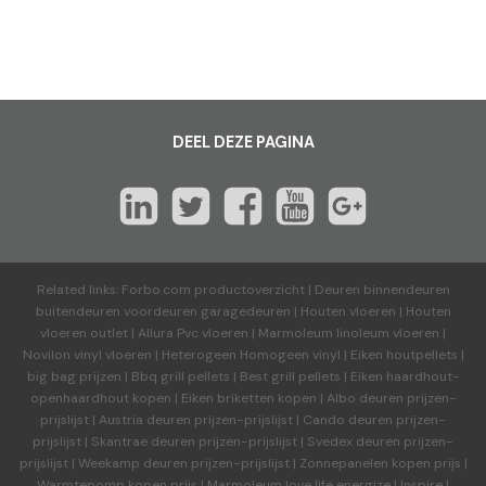
DEEL DEZE PAGINA
Related links:
Forbo.com productoverzicht
|
Deuren binnendeuren
buitendeuren voordeuren garagedeuren
|
Houten vloeren
|
Houten
vloeren outlet
|
Allura Pvc vloeren
|
Marmoleum linoleum vloeren
|
Novilon vinyl vloeren
|
Heterogeen Homogeen vinyl
|
Eiken houtpellets
|
big bag prijzen
|
Bbq grill pellets
|
Best grill pellets
|
Eiken haardhout-
openhaardhout kopen
|
Eiken briketten kopen
|
Albo deuren
prijzen-
prijslijst
|
Austria deuren
prijzen-prijslijst
|
Cando deuren
prijzen-
prijslijst
|
Skantrae deuren
prijzen-prijslijst
|
Svedex deuren
prijzen-
prijslijst
|
Weekamp deuren
prijzen-prijslijst
|
Zonnepanelen kopen prijs
|
Warmtepomp kopen prijs
|
Marmoleum love life energize
|
Inspire
|