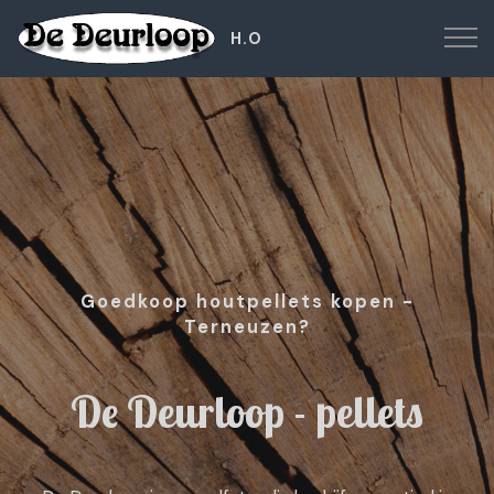
H.O
Goedkoop houtpellets kopen -
Terneuzen?
De Deurloop - pellets