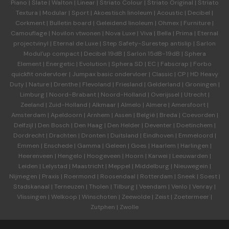
Piano
|
Slate
|
Walton
|
Linear
|
Striato Colour
|
Striato Original
|
Striato
Textura
|
Modular
|
Sport
|
Akoestisch linoleum
|
Acoustic
|
Decibel
|
Corkment
|
Bulletin board
|
Geleidend linoleum
|
Ohmex
|
Furniture
|
Camouflage
|
Novilon vtwonen
|
Nova Luxe
|
Viva
|
Bella
|
Prima
|
Eternal
projectvinyl
|
Eternal de Luxe
|
Step Safety-Surestep antislip
|
Sarlon
Modul'up compact
|
Decibel 19dB
|
Sarlon 15dB-19dB
|
Sphera
Element
|
Energetic
|
Evolution
|
Sphera SD | EC
|
Fabscrap
|
Forbo
quickfit ondervloer
|
Jumpax basic ondervloer
|
Classic
|
CP
|
HD Heavy
Duty
|
Nature
|
Drenthe
|
Flevoland
|
Friesland
|
Gelderland
|
Groningen
|
Limburg
|
Noord-Brabant
|
Noord-Holland
|
Overijssel
|
Utrecht
|
Zeeland
|
Zuid-Holland
|
Alkmaar
|
Almelo
|
Almere
|
Amersfoort
|
Amsterdam
|
Apeldoorn
|
Arnhem
|
Assen
|
België
|
Breda
|
Coevorden
|
Delfzijl
|
Den Bosch
|
Den Haag
|
Den Helder
|
Deventer
|
Doetinchem
|
Dordrecht
|
Drachten
|
Dronten
|
Duitsland
|
Eindhoven
|
Emmeloord
|
Emmen
|
Enschede
|
Gamma
|
Geleen
|
Goes
|
Haarlem
|
Harlingen
|
Heerenveen
|
Hengelo
|
Hoogeveen
|
Hoorn
|
Karwei
|
Leeuwarden
|
Leiden
|
Lelystad
|
Maastricht
|
Meppel
|
Middelburg
|
Nieuwegein
|
Nijmegen
|
Praxis
|
Roermond
|
Roosendaal
|
Rotterdam
|
Sneek
|
Soest
|
Stadskanaal
|
Terneuzen
|
Tholen
|
Tilburg
|
Veendam
|
Venlo
|
Venray
|
Vlissingen
|
Welkoop
|
Winschoten
|
Zeewolde
|
Zeist
|
Zoetermeer
|
Zutphen
|
Zwolle