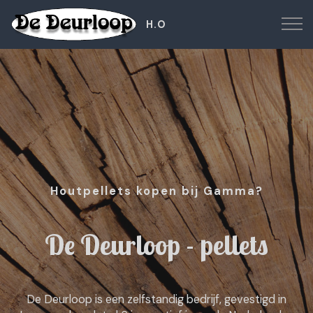
H.O
Houtpellets kopen bij Gamma?
De Deurloop - pellets
De Deurloop is een zelfstandig bedrijf, gevestigd in