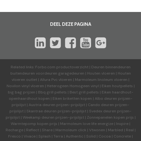
DEEL DEZE PAGINA
Related links:
Forbo.com productoverzicht
|
Deuren binnendeuren
buitendeuren voordeuren garagedeuren
|
Houten vloeren
|
Houten
vloeren outlet
|
Allura Pvc vloeren
|
Marmoleum linoleum vloeren
|
Novilon vinyl vloeren
|
Heterogeen Homogeen vinyl
|
Eiken houtpellets
|
big bag prijzen
|
Bbq grill pellets
|
Best grill pellets
|
Eiken haardhout-
openhaardhout kopen
|
Eiken briketten kopen
|
Albo deuren
prijzen-
prijslijst
|
Austria deuren
prijzen-prijslijst
|
Cando deuren
prijzen-
prijslijst
|
Skantrae deuren
prijzen-prijslijst
|
Svedex deuren
prijzen-
prijslijst
|
Weekamp deuren
prijzen-prijslijst
|
Zonnepanelen kopen prijs
|
Warmtepomp kopen prijs
|
Marmoleum love life energize
|
Inspire
|
Recharge
|
Reflect
|
Share
|
Marmoleum click
|
Vtwonen
|
Marbled
|
Real
|
Fresco
|
Vivace
|
Splash
|
Terra
|
Authentic
|
Solid
|
Cocoa
|
Concrete
|