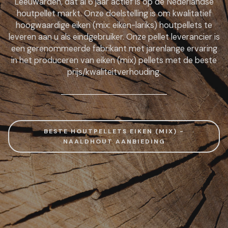
Leeuwarden, dat al 6 jaar actief is op de Nederlandse
houtpellet markt. Onze doelstelling is om kwalitatief
hoogwaardige eiken (mix: eiken-lariks) houtpellets te
leveren aan u als eindgebruiker. Onze pellet leverancier is
een gerenommeerde fabrikant met jarenlange ervaring
in het produceren van eiken (mix) pellets met de beste
prijs/kwaliteitverhouding.
BESTE HOUTPELLETS EIKEN (MIX) -
NAALDHOUT AANBIEDING