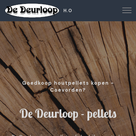
H.O
Goedkoop houtpellets kopen -
Coevorden?
De Deurloop - pellets