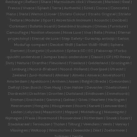
Recharge
|
Reflect
|
Share
|
Marmoleum click
|
Vtwonen
|
Marbled
|
Real
|
Fresco
|
Vivace
|
Splash
|
Terra
|
Authentic
|
Solid
|
Cocoa
|
Concrete
|
Piano
|
Slate
|
Walton
|
Linear
|
Striato Colour
|
Striato Original
|
Striato
Textura
|
Modular
|
Sport
|
Akoestisch linoleum
|
Acoustic
|
Decibel
|
Corkment
|
Bulletin board
|
Geleidend linoleum
|
Ohmex
|
Furniture
|
Camouflage
|
Novilon vtwonen
|
Nova Luxe
|
Viva
|
Bella
|
Prima
|
Eternal
projectvinyl
|
Eternal de Luxe
|
Step Safety-Surestep antislip
|
Sarlon
Modul'up compact
|
Decibel 19dB
|
Sarlon 15dB-19dB
|
Sphera
Element
|
Energetic
|
Evolution
|
Sphera SD | EC
|
Fabscrap
|
Forbo
quickfit ondervloer
|
Jumpax basic ondervloer
|
Classic
|
CP
|
HD Heavy
Duty
|
Nature
|
Drenthe
|
Flevoland
|
Friesland
|
Gelderland
|
Groningen
|
Limburg
|
Noord-Brabant
|
Noord-Holland
|
Overijssel
|
Utrecht
|
Zeeland
|
Zuid-Holland
|
Alkmaar
|
Almelo
|
Almere
|
Amersfoort
|
Amsterdam
|
Apeldoorn
|
Arnhem
|
Assen
|
België
|
Breda
|
Coevorden
|
Delfzijl
|
Den Bosch
|
Den Haag
|
Den Helder
|
Deventer
|
Doetinchem
|
Dordrecht
|
Drachten
|
Dronten
|
Duitsland
|
Eindhoven
|
Emmeloord
|
Emmen
|
Enschede
|
Gamma
|
Geleen
|
Goes
|
Haarlem
|
Harlingen
|
Heerenveen
|
Hengelo
|
Hoogeveen
|
Hoorn
|
Karwei
|
Leeuwarden
|
Leiden
|
Lelystad
|
Maastricht
|
Meppel
|
Middelburg
|
Nieuwegein
|
Nijmegen
|
Praxis
|
Roermond
|
Roosendaal
|
Rotterdam
|
Sneek
|
Soest
|
Stadskanaal
|
Terneuzen
|
Tholen
|
Tilburg
|
Veendam
|
Venlo
|
Venray
|
Vlissingen
|
Welkoop
|
Winschoten
|
Zeewolde
|
Zeist
|
Zoetermeer
|
Zutphen
|
Zwolle