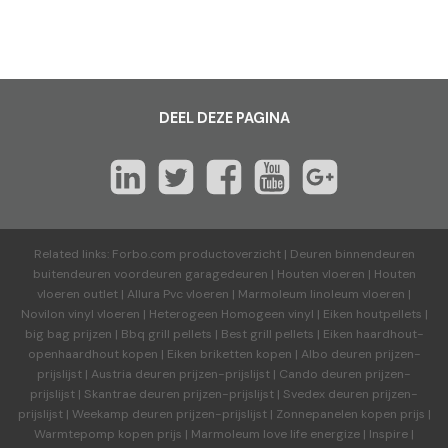
DEEL DEZE PAGINA
Related links:
Forbo.com productoverzicht
|
Deuren binnendeuren
buitendeuren voordeuren garagedeuren
|
Houten vloeren
|
Houten
vloeren outlet
|
Allura Pvc vloeren
|
Marmoleum linoleum vloeren
|
Novilon vinyl vloeren
|
Heterogeen Homogeen vinyl
|
Eiken houtpellets
|
big bag prijzen
|
Bbq grill pellets
|
Best grill pellets
|
Eiken haardhout-
openhaardhout kopen
|
Eiken briketten kopen
|
Albo deuren
prijzen-
prijslijst
|
Austria deuren
prijzen-prijslijst
|
Cando deuren
prijzen-
prijslijst
|
Skantrae deuren
prijzen-prijslijst
|
Svedex deuren
prijzen-
prijslijst
|
Weekamp deuren
prijzen-prijslijst
|
Zonnepanelen kopen prijs
|
Warmtepomp kopen prijs
|
Marmoleum love life energize
|
Inspire
|