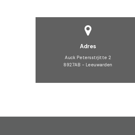
Adres
Auck Petersstrjitte 2
8927AB - Leeuwarden