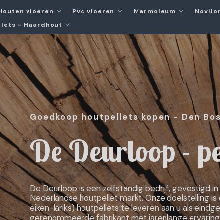
Houten vloeren
Pvc vloeren
Marmoleum
Novilon
llets - Haardhout
Goedkoop houtpellets kopen - Den Bo
De Deurloop - pe
De Deurloop is een zelfstandig bedrijf, gevestigd in
Nederlandse houtpellet markt. Onze doelstelling is
eiken-lariks) houtpellets te leveren aan u als eindge
gerenommeerde fabrikant met jarenlange ervaring i