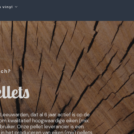
 vinyl
sch?
llets
 Leeuwarden, dat al 6 jaar actief is op de
 om kwalitatief hoogwaardige eiken (mix:
bruiker. Onze pellet leverancier is een
n het produceren van eiken (mix) pellets