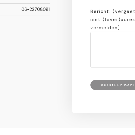
06-22708081
Bericht: (vergeet
niet (lever)adre
vermelden)
Verstuur beri