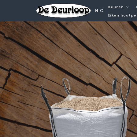
Deuren
H.O
Eiken houtpe