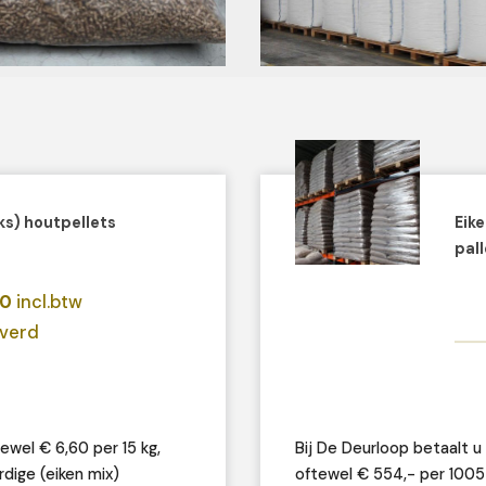
iks) houtpellets
Eike
pall
00
incl.btw
everd
ewel € 6,60 per 15 kg,
Bij De Deurloop betaalt u 
dige (eiken mix)
oftewel € 554,- per 1005