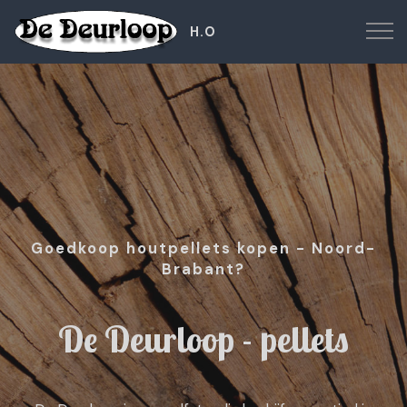
H.O
Goedkoop houtpellets kopen - Noord-
Brabant?
De Deurloop - pellets