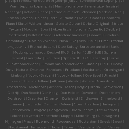
prijslijst
|
Weekamp deuren
prijzen-prijslijst
|
Zonnepanelen kopen prijs
|
Warmtepomp kopen prijs
|
Marmoleum love life energize
|
Inspire
|
Recharge
|
Reflect
|
Share
|
Marmoleum click
|
Vtwonen
|
Marbled
|
Real
|
Fresco
|
Vivace
|
Splash
|
Terra
|
Authentic
|
Solid
|
Cocoa
|
Concrete
|
Piano
|
Slate
|
Walton
|
Linear
|
Striato Colour
|
Striato Original
|
Striato
Textura
|
Modular
|
Sport
|
Akoestisch linoleum
|
Acoustic
|
Decibel
|
Corkment
|
Bulletin board
|
Geleidend linoleum
|
Ohmex
|
Furniture
|
Camouflage
|
Novilon vtwonen
|
Nova Luxe
|
Viva
|
Bella
|
Prima
|
Eternal
projectvinyl
|
Eternal de Luxe
|
Step Safety-Surestep antislip
|
Sarlon
Modul'up compact
|
Decibel 19dB
|
Sarlon 15dB-19dB
|
Sphera
Element
|
Energetic
|
Evolution
|
Sphera SD | EC
|
Fabscrap
|
Forbo
quickfit ondervloer
|
Jumpax basic ondervloer
|
Classic
|
CP
|
HD Heavy
Duty
|
Nature
|
Drenthe
|
Flevoland
|
Friesland
|
Gelderland
|
Groningen
|
Limburg
|
Noord-Brabant
|
Noord-Holland
|
Overijssel
|
Utrecht
|
Zeeland
|
Zuid-Holland
|
Alkmaar
|
Almelo
|
Almere
|
Amersfoort
|
Amsterdam
|
Apeldoorn
|
Arnhem
|
Assen
|
België
|
Breda
|
Coevorden
|
Delfzijl
|
Den Bosch
|
Den Haag
|
Den Helder
|
Deventer
|
Doetinchem
|
Dordrecht
|
Drachten
|
Dronten
|
Duitsland
|
Eindhoven
|
Emmeloord
|
Emmen
|
Enschede
|
Gamma
|
Geleen
|
Goes
|
Haarlem
|
Harlingen
|
Heerenveen
|
Hengelo
|
Hoogeveen
|
Hoorn
|
Karwei
|
Leeuwarden
|
Leiden
|
Lelystad
|
Maastricht
|
Meppel
|
Middelburg
|
Nieuwegein
|
Nijmegen
|
Praxis
|
Roermond
|
Roosendaal
|
Rotterdam
|
Sneek
|
Soest
|
Stadskanaal
|
Terneuzen
|
Tholen
|
Tilburg
|
Veendam
|
Venlo
|
Venray
|