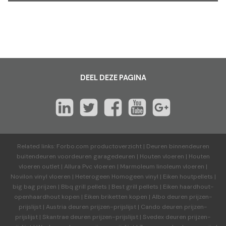
DEEL DEZE PAGINA
Related links:
Forbo.com productoverzicht
|
Deuren binnendeuren
buitendeuren voordeuren garagedeuren
|
Houten vloeren
|
Houten
vloeren outlet
|
Allura Pvc vloeren
|
Marmoleum linoleum vloeren
|
Novilon vinyl vloeren
|
Heterogeen Homogeen vinyl
|
Eiken houtpellets
|
big bag prijzen
|
Bbq grill pellets
|
Best grill pellets
|
Eiken haardhout-
openhaardhout kopen
|
Eiken briketten kopen
|
Albo deuren
prijzen-
prijslijst
|
Austria deuren
prijzen-prijslijst
|
Cando deuren
prijzen-
prijslijst
|
Skantrae deuren
prijzen-prijslijst
|
Svedex deuren
prijzen-