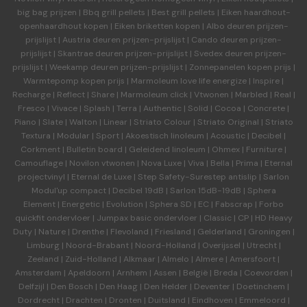
big bag prijzen
|
Bbq grill pellets
|
Best grill pellets
|
Eiken haardhout-
openhaardhout kopen
|
Eiken briketten kopen
|
Albo deuren
prijzen-
prijslijst
|
Austria deuren
prijzen-prijslijst
|
Cando deuren
prijzen-
prijslijst
|
Skantrae deuren
prijzen-prijslijst
|
Svedex deuren
prijzen-
prijslijst
|
Weekamp deuren
prijzen-prijslijst
|
Zonnepanelen kopen prijs
|
Warmtepomp kopen prijs
|
Marmoleum love life energize
|
Inspire
|
Recharge
|
Reflect
|
Share
|
Marmoleum click
|
Vtwonen
|
Marbled
|
Real
|
Fresco
|
Vivace
|
Splash
|
Terra
|
Authentic
|
Solid
|
Cocoa
|
Concrete
|
Piano
|
Slate
|
Walton
|
Linear
|
Striato Colour
|
Striato Original
|
Striato
Textura
|
Modular
|
Sport
|
Akoestisch linoleum
|
Acoustic
|
Decibel
|
Corkment
|
Bulletin board
|
Geleidend linoleum
|
Ohmex
|
Furniture
|
Camouflage
|
Novilon vtwonen
|
Nova Luxe
|
Viva
|
Bella
|
Prima
|
Eternal
projectvinyl
|
Eternal de Luxe
|
Step Safety-Surestep antislip
|
Sarlon
Modul'up compact
|
Decibel 19dB
|
Sarlon 15dB-19dB
|
Sphera
Element
|
Energetic
|
Evolution
|
Sphera SD | EC
|
Fabscrap
|
Forbo
quickfit ondervloer
|
Jumpax basic ondervloer
|
Classic
|
CP
|
HD Heavy
Duty
|
Nature
|
Drenthe
|
Flevoland
|
Friesland
|
Gelderland
|
Groningen
|
Limburg
|
Noord-Brabant
|
Noord-Holland
|
Overijssel
|
Utrecht
|
Zeeland
|
Zuid-Holland
|
Alkmaar
|
Almelo
|
Almere
|
Amersfoort
|
Amsterdam
|
Apeldoorn
|
Arnhem
|
Assen
|
België
|
Breda
|
Coevorden
|
Delfzijl
|
Den Bosch
|
Den Haag
|
Den Helder
|
Deventer
|
Doetinchem
|
Dordrecht
|
Drachten
|
Dronten
|
Duitsland
|
Eindhoven
|
Emmeloord
|