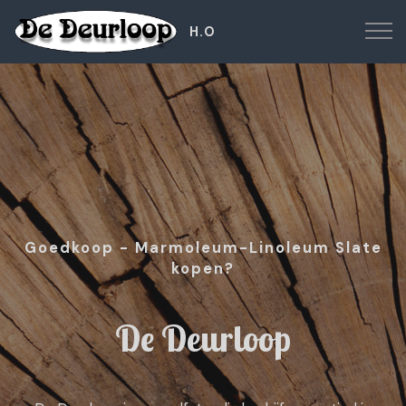
H.O
Goedkoop - Marmoleum-Linoleum Slate
kopen?
De Deurloop