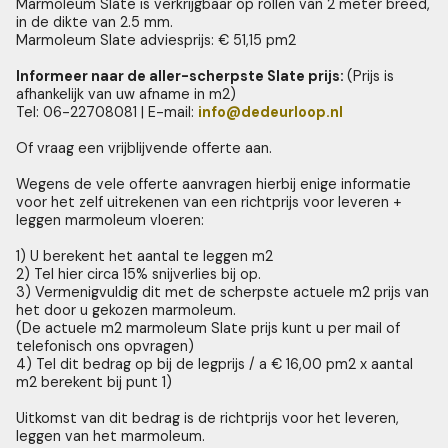
Marmoleum Slate is verkrijgbaar op rollen van 2 meter breed,
in de dikte van 2.5 mm.
Marmoleum Slate adviesprijs: € 51,15 pm2
Informeer naar de aller-scherpste Slate prijs:
(Prijs is
afhankelijk van uw afname in m2)
Tel: 06-22708081 | E-mail:
info@dedeurloop.nl
Of vraag een vrijblijvende offerte aan.
Wegens de vele offerte aanvragen hierbij enige informatie
voor het zelf uitrekenen van een richtprijs voor leveren +
leggen marmoleum vloeren:
1) U berekent het aantal te leggen m2
2) Tel hier circa 15% snijverlies bij op.
3) Vermenigvuldig dit met de scherpste actuele m2 prijs van
het door u gekozen marmoleum.
(De actuele m2 marmoleum Slate prijs kunt u per mail of
telefonisch ons opvragen)
4) Tel dit bedrag op bij de legprijs / a € 16,00 pm2 x aantal
m2 berekent bij punt 1)
Uitkomst van dit bedrag is de richtprijs voor het leveren,
leggen van het marmoleum.