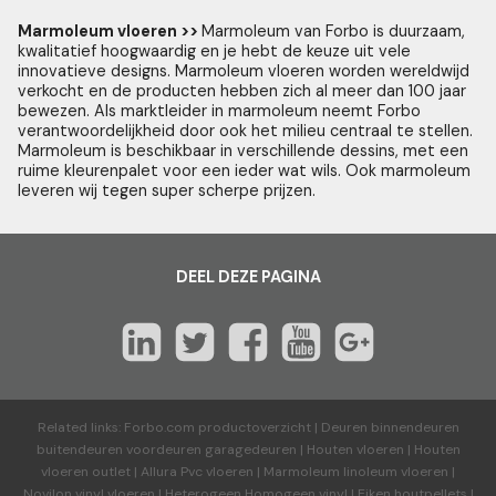
Marmoleum vloeren >>
Marmoleum van Forbo is duurzaam,
kwalitatief hoogwaardig en je hebt de keuze uit vele
innovatieve designs. Marmoleum vloeren worden wereldwijd
verkocht en de producten hebben zich al meer dan 100 jaar
bewezen. Als marktleider in marmoleum neemt Forbo
verantwoordelijkheid door ook het milieu centraal te stellen.
Marmoleum is beschikbaar in verschillende dessins, met een
ruime kleurenpalet voor een ieder wat wils. Ook marmoleum
leveren wij tegen super scherpe prijzen.
DEEL DEZE PAGINA
Related links:
Forbo.com productoverzicht
|
Deuren binnendeuren
buitendeuren voordeuren garagedeuren
|
Houten vloeren
|
Houten
vloeren outlet
|
Allura Pvc vloeren
|
Marmoleum linoleum vloeren
|
Novilon vinyl vloeren
|
Heterogeen Homogeen vinyl
|
Eiken houtpellets
|