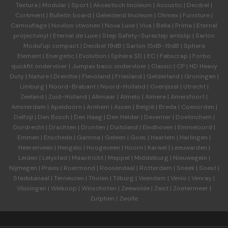
Textura
|
Modular
|
Sport
|
Akoestisch linoleum
|
Acoustic
|
Decibel
|
Corkment
|
Bulletin board
|
Geleidend linoleum
|
Ohmex
|
Furniture
|
Camouflage
|
Novilon vtwonen
|
Nova Luxe
|
Viva
|
Bella
|
Prima
|
Eternal
projectvinyl
|
Eternal de Luxe
|
Step Safety-Surestep antislip
|
Sarlon
Modul'up compact
|
Decibel 19dB
|
Sarlon 15dB-19dB
|
Sphera
Element
|
Energetic
|
Evolution
|
Sphera SD | EC
|
Fabscrap
|
Forbo
quickfit ondervloer
|
Jumpax basic ondervloer
|
Classic
|
CP
|
HD Heavy
Duty
|
Nature
|
Drenthe
|
Flevoland
|
Friesland
|
Gelderland
|
Groningen
|
Limburg
|
Noord-Brabant
|
Noord-Holland
|
Overijssel
|
Utrecht
|
Zeeland
|
Zuid-Holland
|
Alkmaar
|
Almelo
|
Almere
|
Amersfoort
|
Amsterdam
|
Apeldoorn
|
Arnhem
|
Assen
|
België
|
Breda
|
Coevorden
|
Delfzijl
|
Den Bosch
|
Den Haag
|
Den Helder
|
Deventer
|
Doetinchem
|
Dordrecht
|
Drachten
|
Dronten
|
Duitsland
|
Eindhoven
|
Emmeloord
|
Emmen
|
Enschede
|
Gamma
|
Geleen
|
Goes
|
Haarlem
|
Harlingen
|
Heerenveen
|
Hengelo
|
Hoogeveen
|
Hoorn
|
Karwei
|
Leeuwarden
|
Leiden
|
Lelystad
|
Maastricht
|
Meppel
|
Middelburg
|
Nieuwegein
|
Nijmegen
|
Praxis
|
Roermond
|
Roosendaal
|
Rotterdam
|
Sneek
|
Soest
|
Stadskanaal
|
Terneuzen
|
Tholen
|
Tilburg
|
Veendam
|
Venlo
|
Venray
|
Vlissingen
|
Welkoop
|
Winschoten
|
Zeewolde
|
Zeist
|
Zoetermeer
|
Zutphen
|
Zwolle