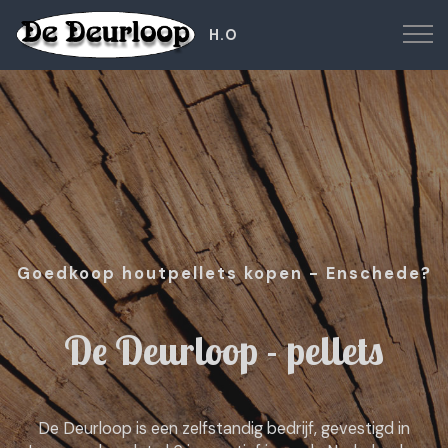
H.O
Goedkoop houtpellets kopen - Enschede?
De Deurloop - pellets
De Deurloop is een zelfstandig bedrijf, gevestigd in