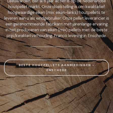
Leeuwarden, dat al 6 jaar actief is op de Nederlandse
houtpellet markt. Onze doelstelling is om kwalitatief
hoogwaardige eiken (mix: eiken-lariks) houtpellets te
leveren aan u als eindgebruiker. Onze pellet leverancier is
een gerenommeerde fabrikant met jarenlange ervaring
in het produceren van eiken (mix) pellets met de beste
prijs/kwaliteitverhouding. Franco levering in Enschede.
BESTE HOUTPELLETS AANBIEDINGEN -
ENSCHEDE