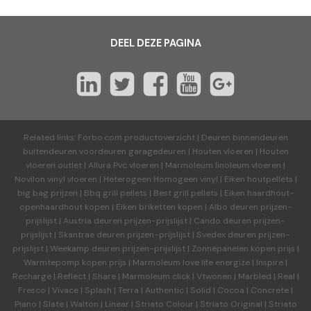
DEEL DEZE PAGINA
Related links:
Forbo.com productoverzicht
|
Deuren binnendeuren
buitendeuren voordeuren garagedeuren
|
Houten vloeren
|
Houten
vloeren outlet
|
Allura Pvc vloeren
|
Marmoleum linoleum vloeren
|
Novilon vinyl vloeren
|
Heterogeen Homogeen vinyl
|
Eiken houtpellets
|
big bag prijzen
|
Bbq grill pellets
|
Best grill pellets
|
Eiken haardhout-
openhaardhout kopen
|
Eiken briketten kopen
|
Albo deuren
prijzen-
prijslijst
|
Austria deuren
prijzen-prijslijst
|
Cando deuren
prijzen-
prijslijst
|
Skantrae deuren
prijzen-prijslijst
|
Svedex deuren
prijzen-
prijslijst
|
Weekamp deuren
prijzen-prijslijst
|
Zonnepanelen kopen prijs
|
Warmtepomp kopen prijs
|
Marmoleum love life energize
|
Inspire
|
Recharge
|
Reflect
|
Share
|
Marmoleum click
|
Vtwonen
|
Marbled
|
Real
|
Fresco
|
Vivace
|
Splash
|
Terra
|
Authentic
|
Solid
|
Cocoa
|
Concrete
|
Piano
|
Slate
|
Walton
|
Linear
|
Striato Colour
|
Striato Original
|
Striato