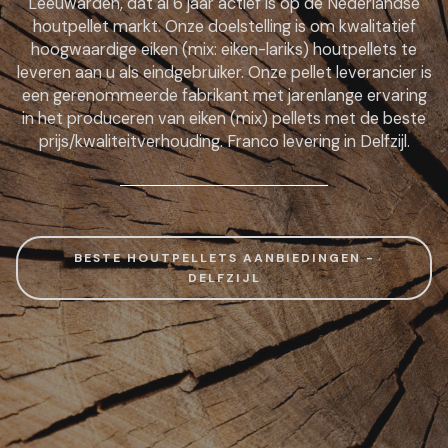
Leeuwarden, dat al 6 jaar actief is op de Nederlandse
houtpellet markt. Onze doelstelling is om kwalitatief
hoogwaardige eiken (mix: eiken-lariks) houtpellets te
leveren aan u als eindgebruiker. Onze pellet leverancier is
een gerenommeerde fabrikant met jarenlange ervaring
in het produceren van eiken (mix) pellets met de beste
prijs/kwaliteitverhouding. Franco levering in Delfzijl.
BESTE HOUTPELLETS AANBIEDINGEN -
DELFZIJL