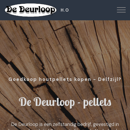
H.O
Goedkoop houtpellets kopen - Delfzijl?
De Deurloop - pellets
De Deurloop is een zelfstandig bedrijf, gevestigd in