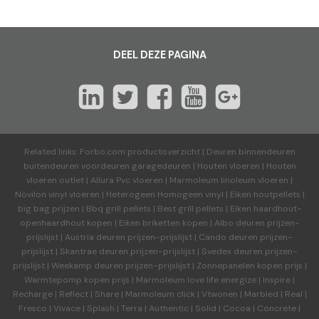
DEEL DEZE PAGINA
Related links:
Forbo.com productoverzicht
|
Deuren binnendeuren
buitendeuren voordeuren garagedeuren
|
Houten vloeren
|
Houten
vloeren outlet
|
Allura Pvc vloeren
|
Marmoleum linoleum vloeren
|
Novilon vinyl vloeren
|
Heterogeen Homogeen vinyl
|
Eiken houtpellets
|
big bag prijzen
|
Bbq grill pellets
|
Best grill pellets
|
Eiken haardhout-
openhaardhout kopen
|
Eiken briketten kopen
|
Albo deuren
prijzen-
prijslijst
|
Austria deuren
prijzen-prijslijst
|
Cando deuren
prijzen-
prijslijst
|
Skantrae deuren
prijzen-prijslijst
|
Svedex deuren
prijzen-
prijslijst
|
Weekamp deuren
prijzen-prijslijst
|
Zonnepanelen kopen prijs
|
Warmtepomp kopen prijs
|
Marmoleum love life energize
|
Inspire
|
Recharge
|
Reflect
|
Share
|
Marmoleum click
|
Vtwonen
|
Marbled
|
Real
|
Fresco
|
Vivace
|
Splash
|
Terra
|
Authentic
|
Solid
|
Cocoa
|
Concrete
|