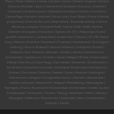
Piano
|
Slate
|
Walton
|
Linear
|
Striato Colour
|
Striato Original
|
Striato
Textura
|
Modular
|
Sport
|
Akoestisch linoleum
|
Acoustic
|
Decibel
|
Corkment
|
Bulletin board
|
Geleidend linoleum
|
Ohmex
|
Furniture
|
Camouflage
|
Novilon vtwonen
|
Nova Luxe
|
Viva
|
Bella
|
Prima
|
Eternal
projectvinyl
|
Eternal de Luxe
|
Step Safety-Surestep antislip
|
Sarlon
Modul'up compact
|
Decibel 19dB
|
Sarlon 15dB-19dB
|
Sphera
Element
|
Energetic
|
Evolution
|
Sphera SD | EC
|
Fabscrap
|
Forbo
quickfit ondervloer
|
Jumpax basic ondervloer
|
Classic
|
CP
|
HD Heavy
Duty
|
Nature
|
Drenthe
|
Flevoland
|
Friesland
|
Gelderland
|
Groningen
|
Limburg
|
Noord-Brabant
|
Noord-Holland
|
Overijssel
|
Utrecht
|
Zeeland
|
Zuid-Holland
|
Alkmaar
|
Almelo
|
Almere
|
Amersfoort
|
Amsterdam
|
Apeldoorn
|
Arnhem
|
Assen
|
België
|
Breda
|
Coevorden
|
Delfzijl
|
Den Bosch
|
Den Haag
|
Den Helder
|
Deventer
|
Doetinchem
|
Dordrecht
|
Drachten
|
Dronten
|
Duitsland
|
Eindhoven
|
Emmeloord
|
Emmen
|
Enschede
|
Gamma
|
Geleen
|
Goes
|
Haarlem
|
Harlingen
|
Heerenveen
|
Hengelo
|
Hoogeveen
|
Hoorn
|
Karwei
|
Leeuwarden
|
Leiden
|
Lelystad
|
Maastricht
|
Meppel
|
Middelburg
|
Nieuwegein
|
Nijmegen
|
Praxis
|
Roermond
|
Roosendaal
|
Rotterdam
|
Sneek
|
Soest
|
Stadskanaal
|
Terneuzen
|
Tholen
|
Tilburg
|
Veendam
|
Venlo
|
Venray
|
Vlissingen
|
Welkoop
|
Winschoten
|
Zeewolde
|
Zeist
|
Zoetermeer
|
Zutphen
|
Zwolle