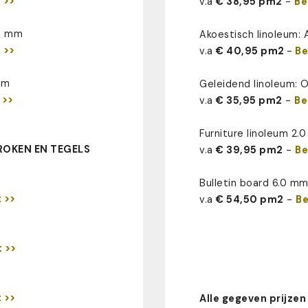
 >>
v.a
€ 38,95 pm2
-
Be
.8 mm
Akoestisch linoleum:
 >>
v.a
€ 40,95 pm2
-
Be
mm
Geleidend linoleum:
 >>
v.a
€ 35,95 pm2
-
Be
Furniture linoleum 2.
ROKEN EN TEGELS
v.a
€ 39,95 pm2
-
Be
Bulletin board 6.0 m
 >>
v.a
€ 54,50 pm2
-
Be
 >>
 >>
Alle gegeven prijzen 