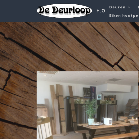
Deuren
H.O
Eiken houtpe