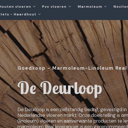
Houten vloeren
Pvc vloeren
Marmoleum
Novilon
llets - Haardhout
Goedkoop - Marmoleum-Linoleum Real
De Deurloop
De Deurloop is een zelfstandig bedrijf, gevestigd in
Nederlandse vloeren markt. Onze doelstelling is 
(linoleum) vloeren en aanverwante producten te lev
marmoleum Real leverancier is een gerenommeerde 