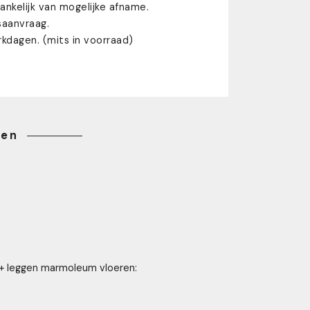
fhankelijk van mogelijke afname.
saanvraag.
rkdagen. (mits in voorraad)
gen
n + leggen marmoleum vloeren: