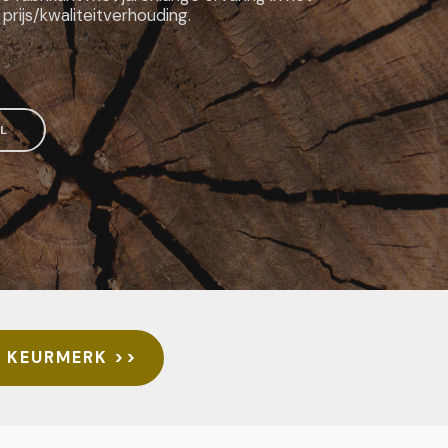
ijs/kwaliteitverhouding.
L
1 KEURMERK >>