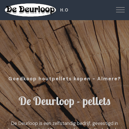
H.O
Goedkoop houtpellets kopen - Almere?
De Deurloop - pellets
De Deurloop is een zelfstandig bedrijf, gevestigd in