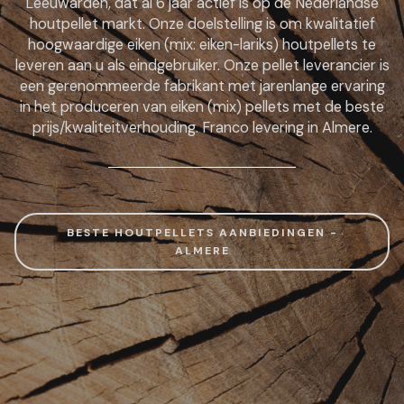
Leeuwarden, dat al 6 jaar actief is op de Nederlandse
houtpellet markt. Onze doelstelling is om kwalitatief
hoogwaardige eiken (mix: eiken-lariks) houtpellets te
leveren aan u als eindgebruiker. Onze pellet leverancier is
een gerenommeerde fabrikant met jarenlange ervaring
in het produceren van eiken (mix) pellets met de beste
prijs/kwaliteitverhouding. Franco levering in Almere.
BESTE HOUTPELLETS AANBIEDINGEN -
ALMERE