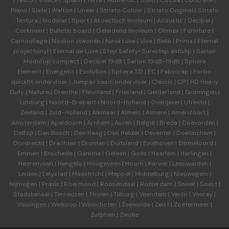
Fresco
|
Vivace
|
Splash
|
Terra
|
Authentic
|
Solid
|
Cocoa
|
Concrete
|
Piano
|
Slate
|
Walton
|
Linear
|
Striato Colour
|
Striato Original
|
Striato
Textura
|
Modular
|
Sport
|
Akoestisch linoleum
|
Acoustic
|
Decibel
|
Corkment
|
Bulletin board
|
Geleidend linoleum
|
Ohmex
|
Furniture
|
Camouflage
|
Novilon vtwonen
|
Nova Luxe
|
Viva
|
Bella
|
Prima
|
Eternal
projectvinyl
|
Eternal de Luxe
|
Step Safety-Surestep antislip
|
Sarlon
Modul'up compact
|
Decibel 19dB
|
Sarlon 15dB-19dB
|
Sphera
Element
|
Energetic
|
Evolution
|
Sphera SD | EC
|
Fabscrap
|
Forbo
quickfit ondervloer
|
Jumpax basic ondervloer
|
Classic
|
CP
|
HD Heavy
Duty
|
Nature
|
Drenthe
|
Flevoland
|
Friesland
|
Gelderland
|
Groningen
|
Limburg
|
Noord-Brabant
|
Noord-Holland
|
Overijssel
|
Utrecht
|
Zeeland
|
Zuid-Holland
|
Alkmaar
|
Almelo
|
Almere
|
Amersfoort
|
Amsterdam
|
Apeldoorn
|
Arnhem
|
Assen
|
België
|
Breda
|
Coevorden
|
Delfzijl
|
Den Bosch
|
Den Haag
|
Den Helder
|
Deventer
|
Doetinchem
|
Dordrecht
|
Drachten
|
Dronten
|
Duitsland
|
Eindhoven
|
Emmeloord
|
Emmen
|
Enschede
|
Gamma
|
Geleen
|
Goes
|
Haarlem
|
Harlingen
|
Heerenveen
|
Hengelo
|
Hoogeveen
|
Hoorn
|
Karwei
|
Leeuwarden
|
Leiden
|
Lelystad
|
Maastricht
|
Meppel
|
Middelburg
|
Nieuwegein
|
Nijmegen
|
Praxis
|
Roermond
|
Roosendaal
|
Rotterdam
|
Sneek
|
Soest
|
Stadskanaal
|
Terneuzen
|
Tholen
|
Tilburg
|
Veendam
|
Venlo
|
Venray
|
Vlissingen
|
Welkoop
|
Winschoten
|
Zeewolde
|
Zeist
|
Zoetermeer
|
Zutphen
|
Zwolle