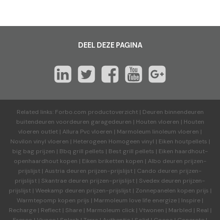
DEEL DEZE PAGINA
Related links:
Forbo.com productoverzicht
|
Deuren binnendeuren
buitendeuren voordeuren garagedeuren
|
Houten vloeren
|
Houten
vloeren outlet
|
Allura Pvc vloeren
|
Marmoleum linoleum vloeren
|
Novilon vinyl vloeren
|
Heterogeen Homogeen vinyl
|
Eiken houtpellets
|
big bag prijzen
|
Bbq grill pellets
|
Best grill pellets
|
Eiken haardhout-
openhaardhout kopen
|
Eiken briketten kopen
|
Albo deuren
prijzen-
prijslijst
|
Austria deuren
prijzen-prijslijst
|
Cando deuren
prijzen-
prijslijst
|
Skantrae deuren
prijzen-prijslijst
|
Svedex deuren
prijzen-
prijslijst
|
Weekamp deuren
prijzen-prijslijst
|
Zonnepanelen kopen prijs
|
Warmtepomp kopen prijs
|
Marmoleum love life energize
|
Inspire
|
Recharge
|
Reflect
|
Share
|
Marmoleum click
|
Vtwonen
|
Marbled
|
Real
|