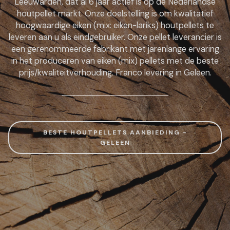
Leeuwarden, dat al 6 jaar actief is op de Nederlandse
houtpellet markt. Onze doelstelling is om kwalitatief
hoogwaardige eiken (mix: eiken-lariks) houtpellets te
leveren aan u als eindgebruiker. Onze pellet leverancier is
een gerenommeerde fabrikant met jarenlange ervaring
in het produceren van eiken (mix) pellets met de beste
prijs/kwaliteitverhouding. Franco levering in Geleen.
BESTE HOUTPELLETS AANBIEDING -
GELEEN