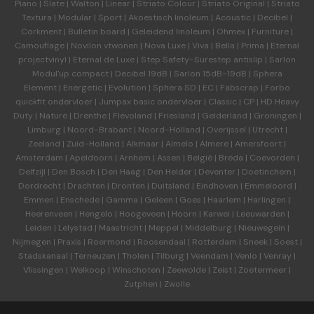
Piano
|
Slate
|
Walton
|
Linear
|
Striato Colour
|
Striato Original
|
Striato
Textura
|
Modular
|
Sport
|
Akoestisch linoleum
|
Acoustic
|
Decibel
|
Corkment
|
Bulletin board
|
Geleidend linoleum
|
Ohmex
|
Furniture
|
Camouflage
|
Novilon vtwonen
|
Nova Luxe
|
Viva
|
Bella
|
Prima
|
Eternal
projectvinyl
|
Eternal de Luxe
|
Step Safety-Surestep antislip
|
Sarlon
Modul'up compact
|
Decibel 19dB
|
Sarlon 15dB-19dB
|
Sphera
Element
|
Energetic
|
Evolution
|
Sphera SD | EC
|
Fabscrap
|
Forbo
quickfit ondervloer
|
Jumpax basic ondervloer
|
Classic
|
CP
|
HD Heavy
Duty
|
Nature
|
Drenthe
|
Flevoland
|
Friesland
|
Gelderland
|
Groningen
|
Limburg
|
Noord-Brabant
|
Noord-Holland
|
Overijssel
|
Utrecht
|
Zeeland
|
Zuid-Holland
|
Alkmaar
|
Almelo
|
Almere
|
Amersfoort
|
Amsterdam
|
Apeldoorn
|
Arnhem
|
Assen
|
België
|
Breda
|
Coevorden
|
Delfzijl
|
Den Bosch
|
Den Haag
|
Den Helder
|
Deventer
|
Doetinchem
|
Dordrecht
|
Drachten
|
Dronten
|
Duitsland
|
Eindhoven
|
Emmeloord
|
Emmen
|
Enschede
|
Gamma
|
Geleen
|
Goes
|
Haarlem
|
Harlingen
|
Heerenveen
|
Hengelo
|
Hoogeveen
|
Hoorn
|
Karwei
|
Leeuwarden
|
Leiden
|
Lelystad
|
Maastricht
|
Meppel
|
Middelburg
|
Nieuwegein
|
Nijmegen
|
Praxis
|
Roermond
|
Roosendaal
|
Rotterdam
|
Sneek
|
Soest
|
Stadskanaal
|
Terneuzen
|
Tholen
|
Tilburg
|
Veendam
|
Venlo
|
Venray
|
Vlissingen
|
Welkoop
|
Winschoten
|
Zeewolde
|
Zeist
|
Zoetermeer
|
Zutphen
|
Zwolle