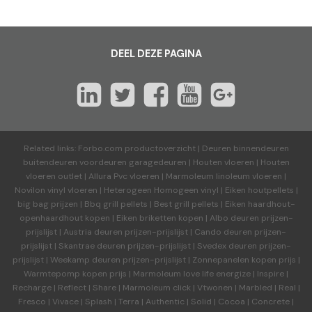
DEEL DEZE PAGINA
Related links:
Forbo.com productoverzicht
|
Deuren binnendeuren
buitendeuren voordeuren garagedeuren
|
Houten vloeren
|
Houten
vloeren outlet
|
Allura Pvc vloeren
|
Marmoleum linoleum vloeren
|
Novilon vinyl vloeren
|
Heterogeen Homogeen vinyl
|
Eiken houtpellets
|
big bag prijzen
|
Bbq grill pellets
|
Best grill pellets
|
Eiken haardhout-
openhaardhout kopen
|
Eiken briketten kopen
|
Albo deuren
prijzen-
prijslijst
|
Austria deuren
prijzen-prijslijst
|
Cando deuren
prijzen-
prijslijst
|
Skantrae deuren
prijzen-prijslijst
|
Svedex deuren
prijzen-
prijslijst
|
Weekamp deuren
prijzen-prijslijst
|
Zonnepanelen kopen prijs
|
Warmtepomp kopen prijs
|
Marmoleum love life energize
|
Inspire
|
Recharge
|
Reflect
|
Share
|
Marmoleum click
|
Vtwonen
|
Marbled
|
Real
|
Fresco
|
Vivace
|
Splash
|
Terra
|
Authentic
|
Solid
|
Cocoa
|
Concrete
|