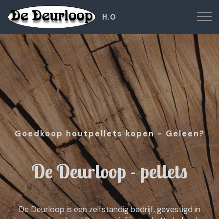
H.O
Goedkoop houtpellets kopen - Geleen?
De Deurloop - pellets
De Deurloop is een zelfstandig bedrijf, gevestigd in