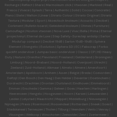
Recharge
|
Reflect
|
Share
|
Marmoleum click
|
Vtwonen
|
Marbled
|
Real
|
Fresco
|
Vivace
|
Splash
|
Terra
|
Authentic
|
Solid
|
Cocoa
|
Concrete
|
Piano
|
Slate
|
Walton
|
Linear
|
Striato Colour
|
Striato Original
|
Striato
Textura
|
Modular
|
Sport
|
Akoestisch linoleum
|
Acoustic
|
Decibel
|
Corkment
|
Bulletin board
|
Geleidend linoleum
|
Ohmex
|
Furniture
|
Camouflage
|
Novilon vtwonen
|
Nova Luxe
|
Viva
|
Bella
|
Prima
|
Eternal
projectvinyl
|
Eternal de Luxe
|
Step Safety-Surestep antislip
|
Sarlon
Modul'up compact
|
Decibel 19dB
|
Sarlon 15dB-19dB
|
Sphera
Element
|
Energetic
|
Evolution
|
Sphera SD | EC
|
Fabscrap
|
Forbo
quickfit ondervloer
|
Jumpax basic ondervloer
|
Classic
|
CP
|
HD Heavy
Duty
|
Nature
|
Drenthe
|
Flevoland
|
Friesland
|
Gelderland
|
Groningen
|
Limburg
|
Noord-Brabant
|
Noord-Holland
|
Overijssel
|
Utrecht
|
Zeeland
|
Zuid-Holland
|
Alkmaar
|
Almelo
|
Almere
|
Amersfoort
|
Amsterdam
|
Apeldoorn
|
Arnhem
|
Assen
|
België
|
Breda
|
Coevorden
|
Delfzijl
|
Den Bosch
|
Den Haag
|
Den Helder
|
Deventer
|
Doetinchem
|
Dordrecht
|
Drachten
|
Dronten
|
Duitsland
|
Eindhoven
|
Emmeloord
|
Emmen
|
Enschede
|
Gamma
|
Geleen
|
Goes
|
Haarlem
|
Harlingen
|
Heerenveen
|
Hengelo
|
Hoogeveen
|
Hoorn
|
Karwei
|
Leeuwarden
|
Leiden
|
Lelystad
|
Maastricht
|
Meppel
|
Middelburg
|
Nieuwegein
|
Nijmegen
|
Praxis
|
Roermond
|
Roosendaal
|
Rotterdam
|
Sneek
|
Soest
|
Stadskanaal
|
Terneuzen
|
Tholen
|
Tilburg
|
Veendam
|
Venlo
|
Venray
|
Vlissingen
|
Welkoop
|
Winschoten
|
Zeewolde
|
Zeist
|
Zoetermeer
|