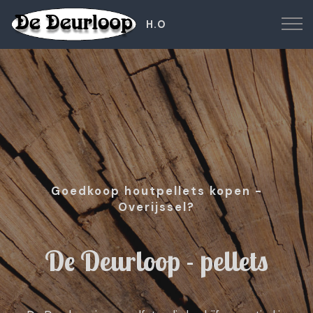
H.O
Goedkoop houtpellets kopen -
Overijssel?
De Deurloop - pellets