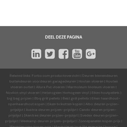
DEEL DEZE PAGINA
Related links:
Forbo.com productoverzicht
|
Deuren binnendeuren
buitendeuren voordeuren garagedeuren
|
Houten vloeren
|
Houten
vloeren outlet
|
Allura Pvc vloeren
|
Marmoleum linoleum vloeren
|
Novilon vinyl vloeren
|
Heterogeen Homogeen vinyl
|
Eiken houtpellets
|
big bag prijzen
|
Bbq grill pellets
|
Best grill pellets
|
Eiken haardhout-
openhaardhout kopen
|
Eiken briketten kopen
|
Albo deuren
prijzen-
prijslijst
|
Austria deuren
prijzen-prijslijst
|
Cando deuren
prijzen-
prijslijst
|
Skantrae deuren
prijzen-prijslijst
|
Svedex deuren
prijzen-
prijslijst
|
Weekamp deuren
prijzen-prijslijst
|
Zonnepanelen kopen prijs
|
Warmtepomp kopen prijs
|
Marmoleum love life energize
|
Inspire
|