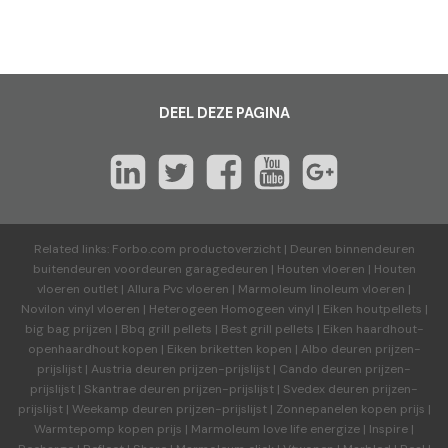
DEEL DEZE PAGINA
Related links:
Forbo.com productoverzicht
|
Deuren binnendeuren
buitendeuren voordeuren garagedeuren
|
Houten vloeren
|
Houten
vloeren outlet
|
Allura Pvc vloeren
|
Marmoleum linoleum vloeren
|
Novilon vinyl vloeren
|
Heterogeen Homogeen vinyl
|
Eiken houtpellets
|
big bag prijzen
|
Bbq grill pellets
|
Best grill pellets
|
Eiken haardhout-
openhaardhout kopen
|
Eiken briketten kopen
|
Albo deuren
prijzen-
prijslijst
|
Austria deuren
prijzen-prijslijst
|
Cando deuren
prijzen-
prijslijst
|
Skantrae deuren
prijzen-prijslijst
|
Svedex deuren
prijzen-
prijslijst
|
Weekamp deuren
prijzen-prijslijst
|
Zonnepanelen kopen prijs
|
Warmtepomp kopen prijs
|
Marmoleum love life energize
|
Inspire
|