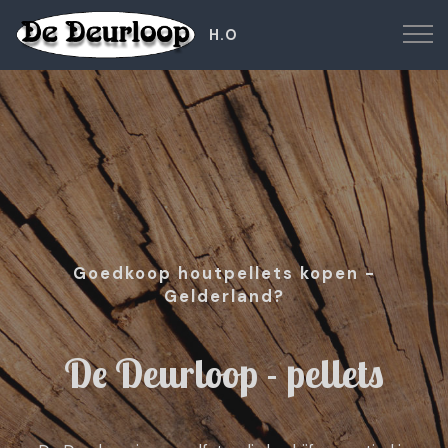
H.O
Goedkoop houtpellets kopen -
Gelderland?
De Deurloop - pellets