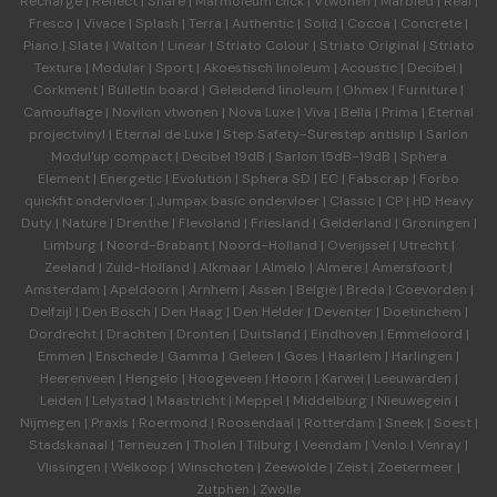
Recharge
|
Reflect
|
Share
|
Marmoleum click
|
Vtwonen
|
Marbled
|
Real
|
Fresco
|
Vivace
|
Splash
|
Terra
|
Authentic
|
Solid
|
Cocoa
|
Concrete
|
Piano
|
Slate
|
Walton
|
Linear
|
Striato Colour
|
Striato Original
|
Striato
Textura
|
Modular
|
Sport
|
Akoestisch linoleum
|
Acoustic
|
Decibel
|
Corkment
|
Bulletin board
|
Geleidend linoleum
|
Ohmex
|
Furniture
|
Camouflage
|
Novilon vtwonen
|
Nova Luxe
|
Viva
|
Bella
|
Prima
|
Eternal
projectvinyl
|
Eternal de Luxe
|
Step Safety-Surestep antislip
|
Sarlon
Modul'up compact
|
Decibel 19dB
|
Sarlon 15dB-19dB
|
Sphera
Element
|
Energetic
|
Evolution
|
Sphera SD | EC
|
Fabscrap
|
Forbo
quickfit ondervloer
|
Jumpax basic ondervloer
|
Classic
|
CP
|
HD Heavy
Duty
|
Nature
|
Drenthe
|
Flevoland
|
Friesland
|
Gelderland
|
Groningen
|
Limburg
|
Noord-Brabant
|
Noord-Holland
|
Overijssel
|
Utrecht
|
Zeeland
|
Zuid-Holland
|
Alkmaar
|
Almelo
|
Almere
|
Amersfoort
|
Amsterdam
|
Apeldoorn
|
Arnhem
|
Assen
|
België
|
Breda
|
Coevorden
|
Delfzijl
|
Den Bosch
|
Den Haag
|
Den Helder
|
Deventer
|
Doetinchem
|
Dordrecht
|
Drachten
|
Dronten
|
Duitsland
|
Eindhoven
|
Emmeloord
|
Emmen
|
Enschede
|
Gamma
|
Geleen
|
Goes
|
Haarlem
|
Harlingen
|
Heerenveen
|
Hengelo
|
Hoogeveen
|
Hoorn
|
Karwei
|
Leeuwarden
|
Leiden
|
Lelystad
|
Maastricht
|
Meppel
|
Middelburg
|
Nieuwegein
|
Nijmegen
|
Praxis
|
Roermond
|
Roosendaal
|
Rotterdam
|
Sneek
|
Soest
|
Stadskanaal
|
Terneuzen
|
Tholen
|
Tilburg
|
Veendam
|
Venlo
|
Venray
|
Vlissingen
|
Welkoop
|
Winschoten
|
Zeewolde
|
Zeist
|
Zoetermeer
|
Zutphen
|
Zwolle