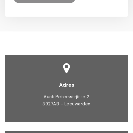
Adres
Auck Petersstrjitte 2
8927AB - Leeuwarden